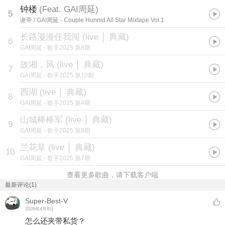
钟楼
(
Feat. GAI周延
)
5
谢帝 / GAI周延
- Couple Hunnid All Star Mixtape Vol.1
长路漫漫任我闯 (live │ 典藏)
6
GAI周延
- 歌手2025 第8期
故湘，风 (live │ 典藏)
7
GAI周延
- 歌手2025 第10期
西湖 (live │ 典藏)
8
GAI周延
- 歌手2025 第4期
山城棒棒军 (live │ 典藏)
9
GAI周延
- 歌手2025 第9期
兰花草 (live │ 典藏)
10
GAI周延
- 歌手2025 第7期
查看更多歌曲，请下载客户端
最新评论(1)
Super-Best-V
2026年4月8日
怎么还夹带私货？