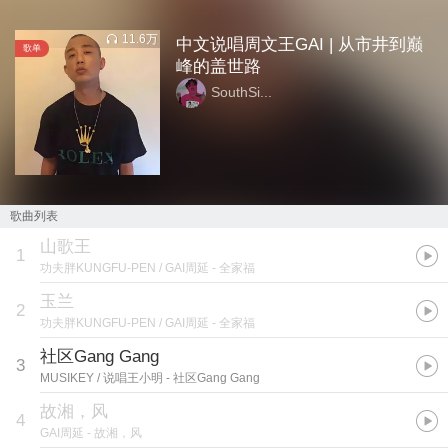
11.6万
中文说唱周文王GAI | 从市井到巅
歌单
峰的盖世路
SouthSi...
歌曲列表
山歌王
1
功夫胖KUNGFU-PEN / GAI周延
- 全家福
玉兰
2
功夫胖KUNGFU-PEN / GAI周延
- 全家福
社区Gang Gang
3
MUSIKEY / 说唱王小明
- 社区Gang Gang
故湘，风
4
GAI周延
- 故湘，风