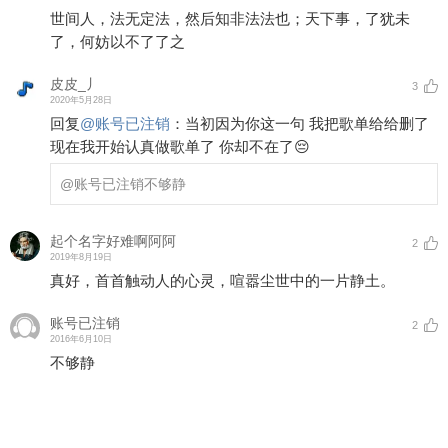
世间人，法无定法，然后知非法法也；天下事，了犹未
了，何妨以不了了之
皮皮_丿
3
2020年5月28日
回复
@
账号已注销
：
当初因为你这一句 我把歌单给给删了
现在我开始认真做歌单了 你却不在了😔
@账号已注销
不够静
起个名字好难啊阿阿
2
2019年8月19日
真好，首首触动人的心灵，喧嚣尘世中的一片静土。
账号已注销
2
2016年6月10日
不够静