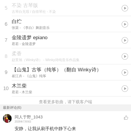
不染 古琴版
5
古琴白无瑕 / 自得琴社
- 不染
白纻
6
张渠
- 《李白》舞剧音乐
金陵遗梦 epiano
7
君若
- 金陵遗梦
柔香
8
赵景旭（Winky诗）
- Winky诗纯音乐作品集
【山鬼】古筝（纯筝）（翻自 Winky诗）
9
崔江卉
- 《山鬼》纯筝
木兰柴
10
君若
- 木兰柴
查看更多歌曲，请下载客户端
最新评论(6)
同人于野_1043
2026年7月9日
安静，让我从刷手机中静下心来