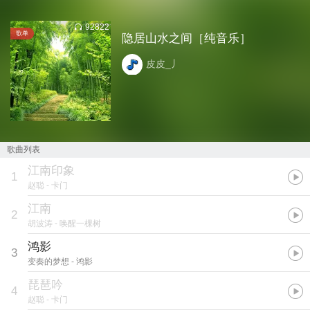
92822
歌单
隐居山水之间［纯音乐］
皮皮_丿
歌曲列表
江南印象
1
赵聪
- 卡门
江南
2
胡波涛
- 唤醒一棵树
鸿影
3
变奏的梦想
- 鸿影
琵琶吟
4
赵聪
- 卡门