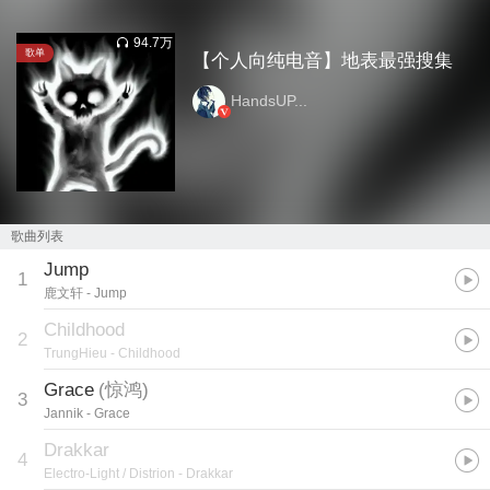
94.7万
歌单
【个人向纯电音】地表最强搜集
HandsUP...
歌曲列表
Jump
1
鹿文轩
- Jump
Childhood
2
TrungHieu
- Childhood
Grace
(
惊鸿
)
3
Jannik
- Grace
Drakkar
4
Electro-Light / Distrion
- Drakkar