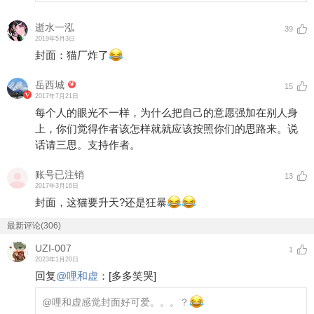
逝水一泓
39
2019年5月3日
封面：猫厂炸了
岳西城
15
2017年7月21日
每个人的眼光不一样，为什么把自己的意愿强加在别人身
上，你们觉得作者该怎样就就应该按照你们的思路来。说
话请三思。支持作者。
账号已注销
13
2017年3月16日
封面，这猫要升天?还是狂暴
最新评论(306)
UZI-007
1
2023年1月20日
回复
@
哩和虚
：
[多多笑哭]
@哩和虚
感觉封面好可爱。。。？