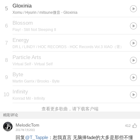
Gloxinia
5
Xomu / Hyurin / mitsune微音
- Gloxinia
Blossom
6
Flay!
- Still Not Sleeping II
Energy
7
DR.L / LINDY / HOC RECORDS
- HOC Records Vol.3 XIAO（霄）
Particle Arts
8
Virtual Self
- Virtual Self
Byte
9
Martin Garrix / Brooks
- Byte
Infinity
10
Konrad Mil
- Infinity
查看更多歌曲，请下载客户端
精彩评论
MelodicTom
412
2017年7月20日
回复
@
T_Tapple
：
恕我直言 无脑捧fade的大多是那些不懂