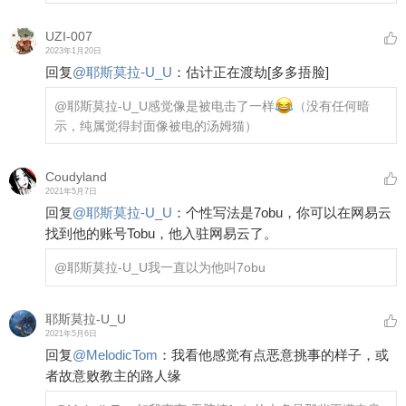
UZI-007
2023年1月20日
回复
@
耶斯莫拉-U_U
：
估计正在渡劫
[多多捂脸]
@耶斯莫拉-U_U
感觉像是被电击了一样
（没有任何暗
示，纯属觉得封面像被电的汤姆猫）
Coudyland
2021年5月7日
回复
@
耶斯莫拉-U_U
：
个性写法是7obu，你可以在网易云
找到他的账号Tobu，他入驻网易云了。
@耶斯莫拉-U_U
我一直以为他叫7obu
耶斯莫拉-U_U
2021年5月6日
回复
@
MelodicTom
：
我看他感觉有点恶意挑事的样子，或
者故意败教主的路人缘