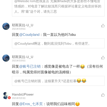
@MelodicTom
恕我直言 无脑捧fade的大多是那些不懂电音
情感的，对电音了解比较浅而只根据评论量定义电音好坏的
人。用“最”这个词，请先三思
耶斯莫拉-U_U
2021年5月6日
回复
@
Coudyland
：
我一直以为他叫7obu
@Coudyland
啊这，翻到底没找到Tobu，有些迷茫。
耶斯莫拉-U_U
2021年5月6日
回复
@
账号已注销
：
感觉像是被电击了一样
（没有任何
暗示，纯属觉得封面像被电的汤姆猫）
@账号已注销
封面，这猫要升天?还是狂暴
HandsUPower
2021年5月3日
回复
@
Eros_七禾页
：
说明我们品味相同