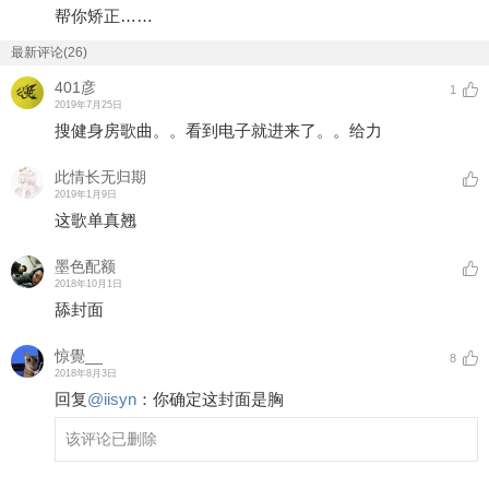
帮你矫正……
最新评论(26)
401彦
1
2019年7月25日
搜健身房歌曲。。看到电子就进来了。。给力
此情长无归期
2019年1月9日
这歌单真翘
墨色配额
2018年10月1日
舔封面
惊覺__
8
2018年8月3日
回复
@
iisyn
：
你确定这封面是胸
该评论已删除