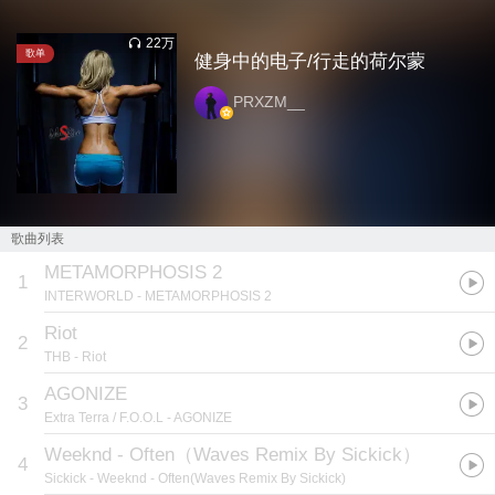
22万
歌单
健身中的电子/行走的荷尔蒙
PRXZM__
歌曲列表
METAMORPHOSIS 2
1
INTERWORLD
- METAMORPHOSIS 2
Riot
2
THB
- Riot
AGONIZE
3
Extra Terra / F.O.O.L
- AGONIZE
Weeknd - Often（Waves Remix By Sickick）
4
Sickick
- Weeknd - Often(Waves Remix By Sickick)