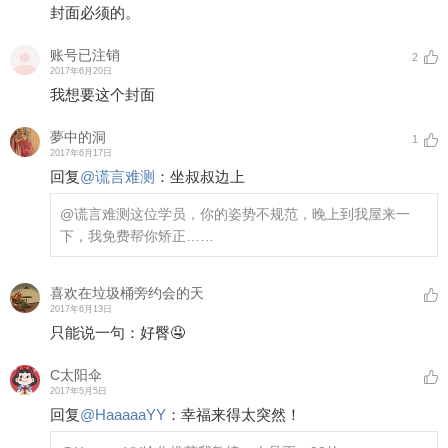
封面必须的。
账号已注销
2
2017年6月20日
我想要这个封面
夢中的洞
1
2017年6月17日
回复
@
谎言难测
：
坐叔叔边上
@谎言难测
这位学员，你的姿势不规范，晚上到我屋来一
下，我免费帮你矫正……
喜欢在垃圾桶旁约会的天
2017年6月13日
只能说一句：好臀🤤
C太阳伞
2017年5月5日
回复
@
HaaaaaYY
：
幸福来得太突然！