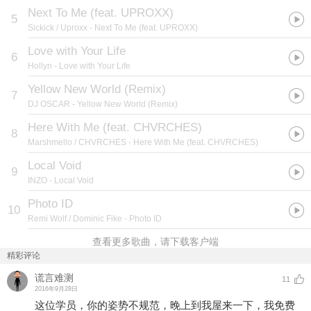
Next To Me (feat. UPROXX)
5
Sickick / Uproxx
- Next To Me (feat. UPROXX)
Love with Your Life
6
Hollyn
- Love with Your Life
Yellow New World (Remix)
7
DJ OSCAR
- Yellow New World (Remix)
Here With Me (feat. CHVRCHES)
8
Marshmello / CHVRCHES
- Here With Me (feat. CHVRCHES)
Local Void
9
INZO
- Local Void
Photo ID
10
Remi Wolf / Dominic Fike
- Photo ID
查看更多歌曲，请下载客户端
精彩评论
谎言难测
11
2016年9月28日
这位学员，你的姿势不规范，晚上到我屋来一下，我免费