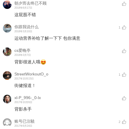
朝夕而去终已不顾
2018年6月17日
这屁股不错
你跟我说什么
1
2018年3月10日
运动营养补给了解一下下 包你满意
cs爱晚亭
2018年3月7日
背影很迷人哦
StreetWorkoutO_o
1
2017年10月15日
街健报道！
xl-P_996-_0-lx
2017年10月6日
背影杀手
账号已注驍
2
2017年6月24日