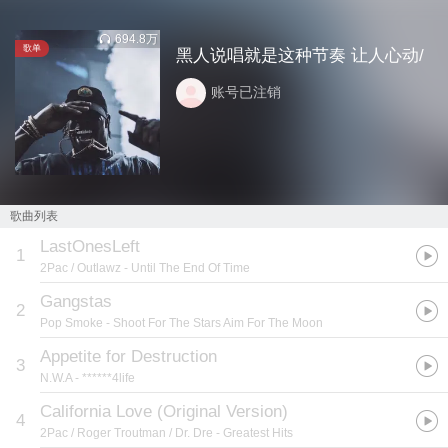
694.8万
歌单
黑人说唱就是这种节奏 让人心动/
账号已注销
歌曲列表
LastOnesLeft
1
2Pac / Outlawz
- Until The End Of Time
Gangstas
2
Pop Smoke
- Shoot For The Stars Aim For The Moon
Appetite for Destruction
3
N.W.A
- ******4life
California Love (Original Version)
4
2Pac / Roger Troutman / Dr. Dre
- Greatest Hits