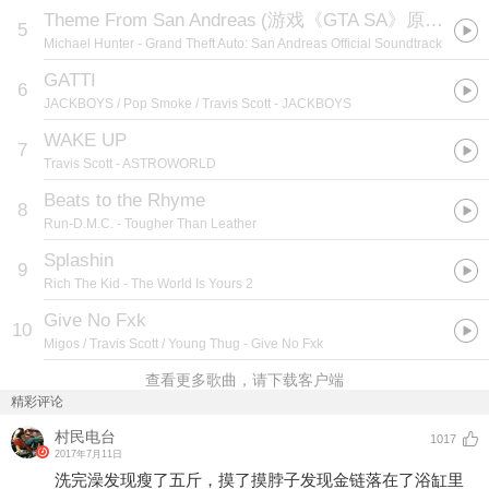
Theme From San Andreas
(
游戏《GTA SA》原声集
)
5
Michael Hunter
- Grand Theft Auto: San Andreas Official Soundtrack
GATTI
6
JACKBOYS / Pop Smoke / Travis Scott
- JACKBOYS
WAKE UP
7
Travis Scott
- ASTROWORLD
Beats to the Rhyme
8
Run-D.M.C.
- Tougher Than Leather
Splashin
9
Rich The Kid
- The World Is Yours 2
Give No Fxk
10
Migos / Travis Scott / Young Thug
- Give No Fxk
查看更多歌曲，请下载客户端
精彩评论
村民电台
1017
2017年7月11日
洗完澡发现瘦了五斤，摸了摸脖子发现金链落在了浴缸里