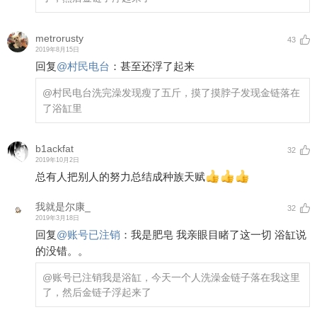
metrorusty
43
2019年8月15日
回复
@
村民电台
：
甚至还浮了起来
@村民电台
洗完澡发现瘦了五斤，摸了摸脖子发现金链落在
了浴缸里
b1ackfat
32
2019年10月2日
总有人把别人的努力总结成种族天赋
我就是尔康_
32
2019年3月18日
回复
@
账号已注销
：
我是肥皂 我亲眼目睹了这一切 浴缸说
的没错。。
@账号已注销
我是浴缸，今天一个人洗澡金链子落在我这里
了，然后金链子浮起来了