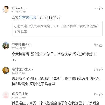
13loodman
840
2017年9月17日
回复
@
村民电台
：
还tm浮起来了
@村民电台
洗完澡发现瘦了五斤，摸了摸脖子发现金链落在
了浴缸里
菠萝啤和先生
492
2017年10月3日
今天持有者把我遗在浴缸了，水也没放掉我也就浮起来
了。
绝对忧郁之人a
278
2019年3月3日
去厕所拉了泡屎，发现瘦了20斤，摸了摸腰部发现我的双
持24K镶金UZI掉进了马桶里
账号已注销
191
2019年2月23日
我是浴缸，今天一个人洗澡金链子落在我这里了，然后金