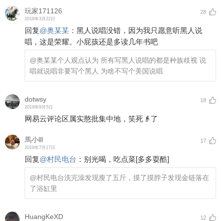
玩家171126
28
2019年3月22日
回复
@
奥某某
：
黑人说唱没错，因为我只愿意听黑人说
唱，这是荣耀。小屁孩还是多读几年书吧
@奥某某
个人观点认为 所有写黑人说唱的都是种族歧视 说
唱就说唱非要写个黑人 为啥不写个美国说唱
dotwsy
18
2019年9月5日
网易云评论区属实憨批集中地，笑死👴了
馬小lll
17
2019年7月17日
回复
@
村民电台
：
别光喝，吃点菜
[多多耍酷]
@村民电台
洗完澡发现瘦了五斤，摸了摸脖子发现金链落在
了浴缸里
HuangKeXD
12