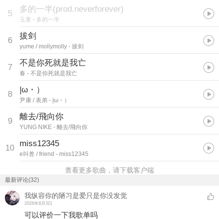
多的一半(prod.neverforever)
5
玉童
- 多的一半
拔剑
6
yume / mollymolly
- 拔剑
不是你死就是我亡
7
春
- 不是你死就是我亡
|ω・）
8
尹康 / 表弟
- |ω・）
離去/飛向你
9
YUNG NIKE
- 離去/飛向你
miss12345
10
e叫兽 / friend
- miss12345
查看更多歌曲，请下载客户端
最新评论(32)
我纵容你的陋习是爱只是你没发觉
2026年8月3日
可以评价一下我歌单吗