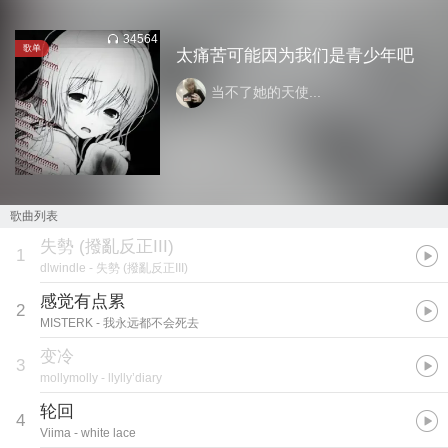
34564
歌单
太痛苦可能因为我们是青少年吧
当不了她的天使...
歌曲列表
失勢 (撥亂反正III)
1
dlwindle
- 失勢 (撥亂反正III)
感觉有点累
2
MISTERK
- 我永远都不会死去
变冷
3
mollymolly
- llylly’diary
轮回
4
Viima
- white lace