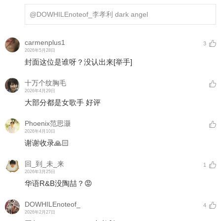
@DOWHILEnoteof_
李孝利 dark angel
carmenplus1
3
2026年5月28日
封面这位是谁呀？没认出来
[举手]
十万个纹胸毛
2026年4月29日
大部分都是女歌手 好评
Phoenix范思灏
2026年4月10日
谢谢收录🙏🏻
回_到_未_来
1
2026年3月25日
华语R&B没陶喆？😡
DOWHILEnoteof_
4
2026年2月27日