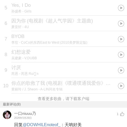
Yes, I Do
5
孙盛希
- Girls
因为你
(
电视剧《超人气学园》主题曲
)
6
萧亚轩
- 4U
BYOB
7
李玟
- CoCo的东西East to West (2010美梦限定版)
幻想这爱
8
吴建豪
- V.DUBB
讨厌
9
芮恩
- 芮恩 Rui∑n
你点的歌救了我
(
电视剧《噗通噗通我爱你》片头曲
)
10
黄丽玲 / J. Sheon
- A-LIN同名专辑
查看更多歌曲，请下载客户端
最新评论(8)
一口niuuu乃
1
2026年5月29日
回复
@
DOWHILEnoteof_
：
天呐好美