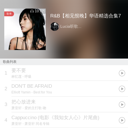
10.7万
歌单
R&B【相见恨晚】华语精选合集7
Lucia听歌...
歌曲列表
要不要
1
林忆莲
- 呼吸
DON'T BE AFRAID
2
Elliott Yamin
- Best for You
把心放进来
3
萧亚轩
- 爱的主打歌·吻
Cappuccino
(
电影《我知女人心》片尾曲
)
4
萧亚轩
- 萧亚轩 同名专辑