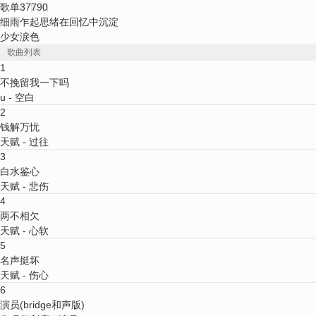
歌单
37790
细雨乍起思绪在回忆中沉淀
少女涙色
歌曲列表
1
不挽留我一下吗
u
- 空白
2
钱解万忧
天赋
- 过往
3
白水鉴心
天赋
- 悲伤
4
两不相欠
天赋
- 心软
5
名声挺坏
天赋
- 伤心
6
演员
(
bridge和声版
)