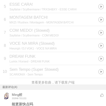
ESSE CARA!
5
Sayfalse / Scythermane / TRXSHBXY
- ESSE CARA!
MONTAGEM BATCHI
6
MXZI / Rushex / Montagem
- MONTAGEM BATCHI
COM MEDO! (Slowed)
7
Sayfalse / Scythermane
- COM MEDO!
VOCE NA MIRA (Slowed)
8
Hwungii / DJ VGK1
- VOCE NA MIRA
DREAM FUNK
9
Lumix / Kxrsed
- DREAM FUNK
Sem Tempo (Super Slowed)
10
SCARIONIX
- Sem Tempo
查看更多歌曲，请下载客户端
最新评论(4)
Ming醛
2026年7月12日
能更新快点吗