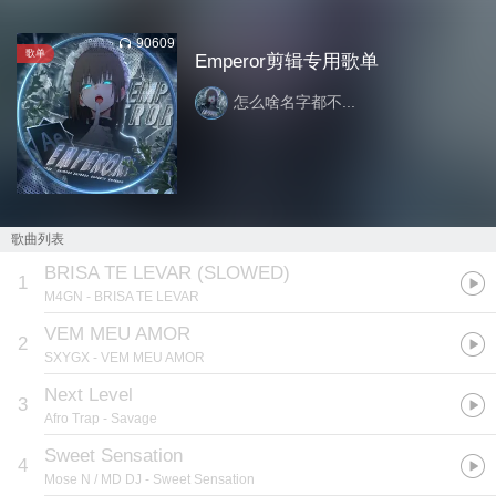
90609
歌单
Emperor剪辑专用歌单
怎么啥名字都不...
歌曲列表
BRISA TE LEVAR (SLOWED)
1
M4GN
- BRISA TE LEVAR
VEM MEU AMOR
2
SXYGX
- VEM MEU AMOR
Next Level
3
Afro Trap
- Savage
Sweet Sensation
4
Mose N / MD DJ
- Sweet Sensation