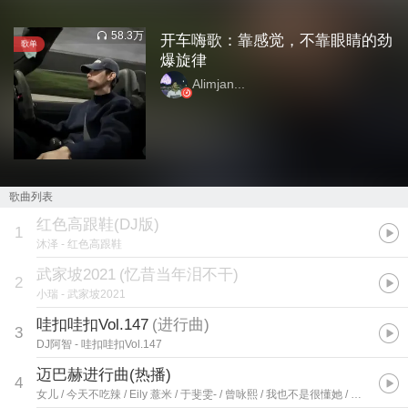
58.3万
开车嗨歌：靠感觉，不靠眼睛的劲
歌单
爆旋律
Alimjan...
歌曲列表
红色高跟鞋(DJ版)
1
沐泽
- 红色高跟鞋
武家坡2021
(
忆昔当年泪不干
)
2
小瑞
- 武家坡2021
哇扣哇扣Vol.147
(
进行曲
)
3
DJ阿智
- 哇扣哇扣Vol.147
迈巴赫进行曲(热播)
4
女儿 / 今天不吃辣 / Eily 薏米 / 于斐雯- / 曾咏熙 / 我也不是很懂她 / 瑾言 / 娜娜有点甜 / 第一眼@ / 困兮兮_Y2 / 歪歪 / 小冬瓜 / 天天_Zy2 / 宜典 / 爱笑的晴天 / 17岁 / 失眠的不眠猫