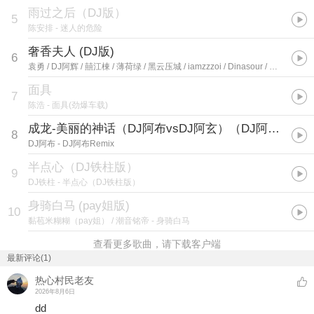
雨过之后（DJ版）
5
陈安排
- 迷人的危险
奢香夫人 (DJ版)
6
袁勇 / DJ阿辉 / 囍江棟 / 薄荷绿 / 黑云压城 / iamzzzoi / Dinasour / 奶芙小杨. / 十二噜噜噜 / 完全是的范德萨 / 橙子 / 无法遗忘 / 香蕉牛奶 / 小民 / 一碗稀饭 / BBL / 徐师傅 / killyou9931 / 妡妡 / 奇奇怪怪
面具
7
陈浩
- 面具(劲爆车载)
成龙-美丽的神话（DJ阿布vsDJ阿玄）（DJ阿布 remix）
8
DJ阿布
- DJ阿布Remix
半点心（DJ铁柱版）
9
DJ铁柱
- 半点心（DJ铁柱版）
身骑白马
(
pay姐版
)
10
黏苞米糊糊（pay姐） / 潮音铭帝
- 身骑白马
查看更多歌曲，请下载客户端
最新评论(1)
热心村民老友
2026年8月6日
dd