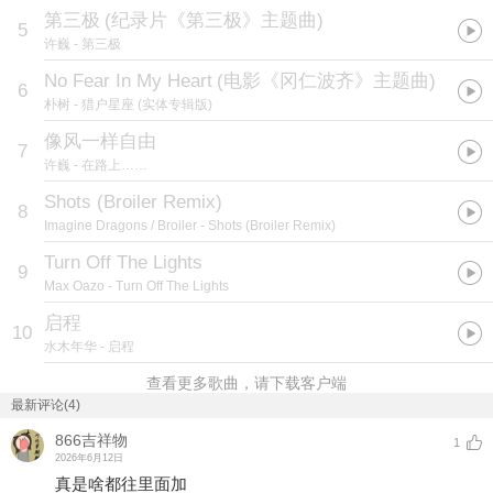
第三极
(
纪录片《第三极》主题曲
)
5
许巍
- 第三极
No Fear In My Heart
(
电影《冈仁波齐》主题曲
)
6
朴树
- 猎户星座 (实体专辑版)
像风一样自由
7
许巍
- 在路上……
Shots (Broiler Remix)
8
Imagine Dragons / Broiler
- Shots (Broiler Remix)
Turn Off The Lights
9
Max Oazo
- Turn Off The Lights
启程
10
水木年华
- 启程
查看更多歌曲，请下载客户端
最新评论(4)
866吉祥物
1
2026年6月12日
真是啥都往里面加