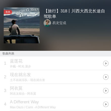
33.5万
【旅行】318丨川西大西北长途自
歌单
驾歌单
易龙玺成
歌曲列表
蓝莲花
1
许巍
- 时光.漫步
现在就出发
2
土不叔叔乐队
- 现在就出发
阿衣莫
3
阿吉太组合
- 阿衣莫
A Different Way
4
Max Oazo / Cami
- A Different Way