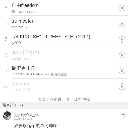
自由freedom
5
陈一泷
- freedom
tru master
6
openyz
- 2
TALKING SH*T FREESTYLE（2017）
7
ljz329
3977
(
三条A
)
8
ljz329
- 3977
最渣男主角
9
Shooter / 404 RAPPER
- 最渣男主角
freedom
10
L D R
- 贝贝
查看更多歌曲，请下载客户端
最新评论(12)
yyyYyyYU_xx
2026年4月12日
好喜欢这个歌单的排序！