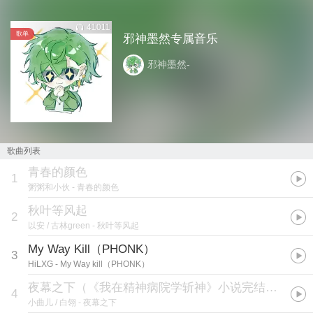
41011
歌单
邪神墨然专属音乐
邪神墨然-
歌曲列表
青春的颜色
1
粥粥和小伙
- 青春的颜色
秋叶等风起
2
以安 / 古林green
- 秋叶等风起
My Way Kill（PHONK）
3
HiLXG
- My Way kill（PHONK）
夜幕之下（《我在精神病院学斩神》小说完结曲）
4
小曲儿 / 白翎
- 夜幕之下