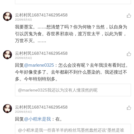
云村村民168741746295458
2026年8月4日
我要墨宝。……想清楚了吗？你为何物？当然，以自身为
引以厉鬼为食。吞世界邪祟动，渡万世太平，以此为誓，
万世不灭。……
云村村民168741746295458
2026年8月4日
回复
@
marlene0325
：
怎么会没有呢？去年我没有看到过。
今年好像变多了。去年都刷不到什么墨染的。我还搜过不
多。今年特别特别多。
@marlene0325
我还以为没有人懂漠然的呢
云村村民168741746295458
2026年8月4日
回复
@
小稻米是我
：
在。
@小稻米是我
一些喜羊羊的粉丝骂墨然蠢然还说“墨然是谁