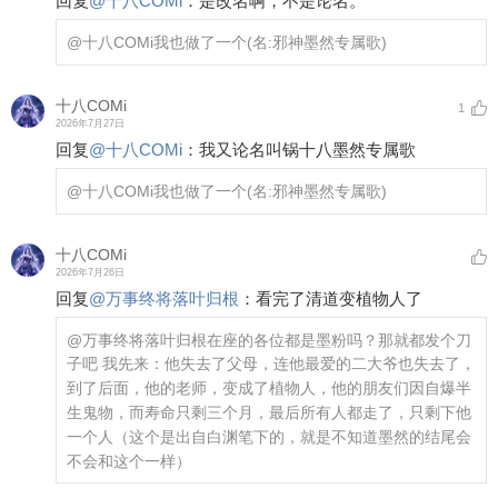
回复
@
十八COMi
：
是改名啊，不是论名。
@十八COMi
我也做了一个(名:邪神墨然专属歌)
十八COMi
1
2026年7月27日
回复
@
十八COMi
：
我又论名叫锅十八墨然专属歌
@十八COMi
我也做了一个(名:邪神墨然专属歌)
十八COMi
2026年7月26日
回复
@
万事终将落叶归根
：
看完了清道变植物人了
@万事终将落叶归根
在座的各位都是墨粉吗？那就都发个刀
子吧 我先来：他失去了父母，连他最爱的二大爷也失去了，
到了后面，他的老师，变成了植物人，他的朋友们因自爆半
生鬼物，而寿命只剩三个月，最后所有人都走了，只剩下他
一个人（这个是出自白渊笔下的，就是不知道墨然的结尾会
不会和这个一样）