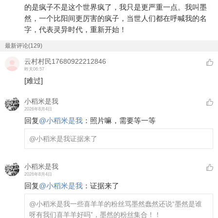
的是疯子不是这个世界疯了，我只是更严重一点。我叫墨
然，一个比阳间更厉害的疯子，当世人们都在呼喊我的名
字，代表灵异时代，重新开始！
最新评论(129)
云村村民17680922212846
昨天06:57
[难过]
小稻米是我
2026年8月4日
回复
@
小稻米是我
：
照片嘛，需要等一等
@小稻米是我
证据来了
小稻米是我
2026年8月4日
回复
@
小稻米是我
：
证据来了
@小稻米是我
一些喜羊羊的粉丝骂墨然蠢然还说“墨然是谁
呀有我们喜羊羊好吗”，墨然的粉丝集合！！