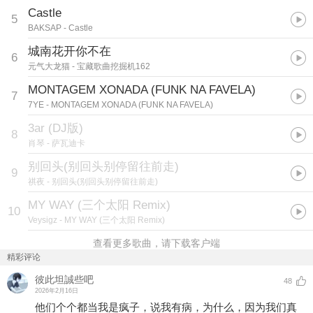
Castle
5
BAKSAP
- Castle
城南花开你不在
6
元气大龙猫
- 宝藏歌曲挖掘机162
MONTAGEM XONADA (FUNK NA FAVELA)
7
7YE
- MONTAGEM XONADA (FUNK NA FAVELA)
3ar (DJ版)
8
肖琴
- 萨瓦迪卡
别回头(别回头别停留往前走)
9
祺夜
- 别回头(别回头别停留往前走)
MY WAY (三个太阳 Remix)
10
Veysigz
- MY WAY (三个太阳 Remix)
查看更多歌曲，请下载客户端
精彩评论
彼此坦誠些吧
48
2026年2月16日
他们个个都当我是疯子，说我有病，为什么，因为我们真