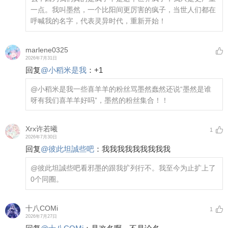
一点。我叫墨然，一个比阳间更厉害的疯子，当世人们都在
呼喊我的名字，代表灵异时代，重新开始！
marlene0325
2026年7月31日
回复
@
小稻米是我
：
+1
@小稻米是我
一些喜羊羊的粉丝骂墨然蠢然还说“墨然是谁
呀有我们喜羊羊好吗”，墨然的粉丝集合！！
Xrx许若曦
1
2026年7月30日
回复
@
彼此坦誠些吧
：
我我我我我我我我我
@彼此坦誠些吧
看邪墨的跟我扩列行不。我至今为止扩上了
0个同圈。
十八COMi
1
2026年7月27日