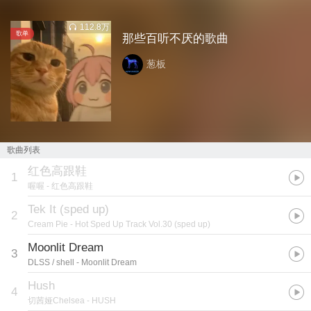
112.8万
歌单
那些百听不厌的歌曲
葱板
歌曲列表
红色高跟鞋
1
喔喔
- 红色高跟鞋
Tek It (sped up)
2
Cream Pie
- Hot Sped Up Track Vol.30 (sped up)
Moonlit Dream
3
DLSS / shell
- Moonlit Dream
Hush
4
切茜娅Chelsea
- HUSH