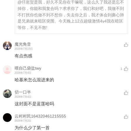
@仔崽贺
是我，好久不见你在干嘛呢，这么久了我还是忘不
掉你，你能和我复合吗？求求你了，我们和好吧，我做不到
不打扰你也做不到不想你，失去你之后，我才体会到撕心肺
是兄弟就来暗区突围、今天晚上12点超级激情4v4我在暗区
等你，不见不散!
魔光角音
2026年7月15日
有点伤感
喂自己袋盐twy
1
2026年7月4日
哈基米怎么混进来的
切一口半
2026年7月4日
这封面不是蓝莲哈吗
云村村民164320461215555
2026年7月2日
为什么少了第一首