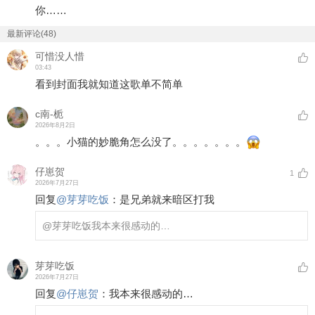
你……
最新评论(48)
可惜没人惜
03:43
看到封面我就知道这歌单不简单
c南-栀
2026年8月2日
。。。小猫的妙脆角怎么没了。。。。。。。
仔崽贺
1
2026年7月27日
回复
@
芽芽吃饭
：
是兄弟就来暗区打我
@芽芽吃饭
我本来很感动的…
芽芽吃饭
2026年7月27日
回复
@
仔崽贺
：
我本来很感动的…