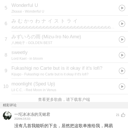
Wonderful U
5
Zkaaai
- Wonderful U
み む かゥ わ ナ イ ス ト ラ イ
6
ぬぬぬぬぬぬぬぬぬぬぬぬぬぬぬぬぬぬぬぬぬぬぬぬぬぬぬぬぬぬぬぬぬぬぬぬぬぬぬぬぬぬぬぬぬぬぬぬぬぬぬぬぬぬぬぬぬぬぬぬぬぬぬぬぬぬぬぬぬぬ / 初音ミク / ずんだもん / 四国めたん
みずいろの雨
(
Mizu-Iro No Ame
)
7
八神純子
- GOLDEN BEST
sweetly
8
Lord Kael
- in bloom
Fukashigi no Carte but is it okay if it's lofi?
9
Kijugo
- Fukashigi no Carte but is it okay if it's lofi?
moonlight (Sped Up)
10
Lil C.C.
- Red Moon in Venus
查看更多歌曲，请下载客户端
精彩评论
一坨冰冰冻的无铭君
21
2026年2月2日
没有几首我能听的下去，居然把这歌单推给我，网易