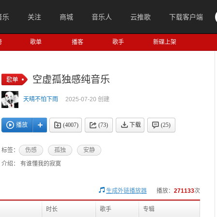
音乐
关注
商城
音乐人
云推歌
下载客户端
榜
歌单
播客
歌手
新碟上架