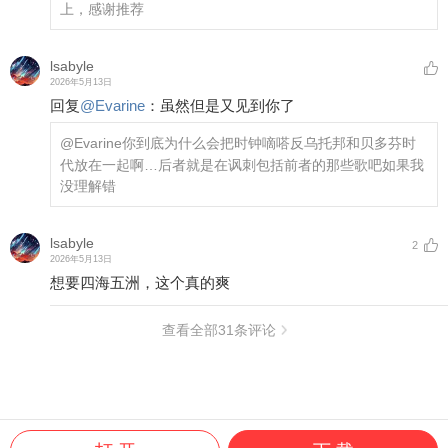
上，感谢推荐
lsabyle
2026年5月13日
回复
@
Evarine
：
虽然但是又见到你了
@Evarine
你到底为什么会把时钟嘀嗒反乌托邦和贝多芬时
代放在一起啊…后者就是在讽刺包括前者的那些歌吧如果我
没理解错
lsabyle
2
2026年5月13日
想要四海五洲，这个真的爽
查看全部
31
条评论