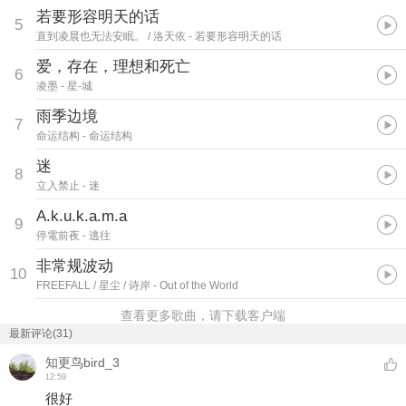
若要形容明天的话
5
直到凌晨也无法安眠。 / 洛天依
- 若要形容明天的话
爱，存在，理想和死亡
6
凌墨
- 星-城
雨季边境
7
命运结构
- 命运结构
迷
8
立入禁止
- 迷
A.k.u.k.a.m.a
9
停電前夜
- 逃往
非常规波动
10
FREEFALL / 星尘 / 诗岸
- Out of the World
查看更多歌曲，请下载客户端
最新评论(31)
知更鸟bird_3
12:59
很好