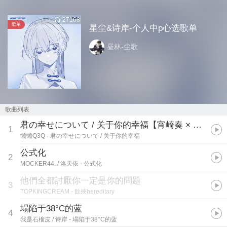
27168
歌单
星尘&诗岸-个人中p心选歌单
昼林-尘歌
歌曲列表
君の幸せについて / 关于你的幸福【宵崎奏 × 初音ミク】
1
懒懒Q3Q
- 君の幸せについて / 关于你的幸福
公式化
2
MOCKER44. / 洛天依
- 公式化
他們全都討厭你一定是你的問題
3
TOPKINGCREAM
- 餘殃hereditary
塌陷于38°C的蓝
4
我是石榴皮 / 诗岸
- 塌陷于38°C的蓝