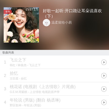
27.1万
好歌一起听:开口跪让耳朵说喜欢
歌单
（下）
温柔留给小易
歌曲列表
飞云之下
1
韩红 / 林俊杰
- 飞云之下
拾忆
2
王巨星
- 拾忆
桃花诺
(
电视剧《上古情歌》片尾曲
)
3
G.E.M.邓紫棋
- 上古情歌 电视剧原声带
年轮说 (男版) (翻自 杨丞琳)
4
野区歌神
- 年轮说 (男版)