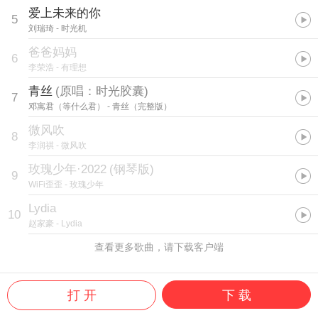
爱上未来的你
5
刘瑞琦
- 时光机
爸爸妈妈
6
李荣浩
- 有理想
青丝
(
原唱：时光胶囊
)
7
邓寓君（等什么君）
- 青丝（完整版）
微风吹
8
李润祺
- 微风吹
玫瑰少年·2022
(
钢琴版
)
9
WiFi歪歪
- 玫瑰少年
Lydia
10
赵家豪
- Lydia
查看更多歌曲，请下载客户端
打 开
下 载