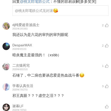
回复
@
桃太郎電鉄公式
：
不懂的容易误解
[多多笑哭]
@桃太郎電鉄公式
见封滚
dj纯爱超音波战士
2
2021年2月18日
我还以为是六花的审判的审判眼呢
DespairMAX
2
2020年9月2日
暗炎魔主是最强的！（xsbb）
二次猿死宅
1
2020年8月21日
石锤了，中二病也要谈恋爱是热血战斗番
学着认真生活
3
2020年7月27日
邪王真眼？？？虚空之泪？？？
谢幕LF
2020年7月5日