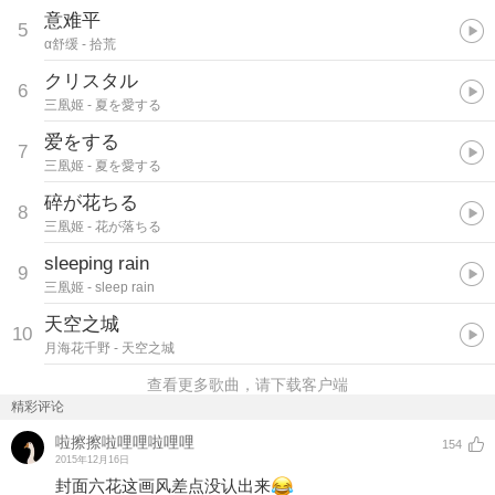
意难平
5
α舒缓
- 拾荒
クリスタル
6
三凰姬
- 夏を愛する
爱をする
7
三凰姬
- 夏を愛する
碎が花ちる
8
三凰姬
- 花が落ちる
sleeping rain
9
三凰姬
- sleep rain
天空之城
10
月海花千野
- 天空之城
查看更多歌曲，请下载客户端
精彩评论
啦擦擦啦哩哩啦哩哩
154
2015年12月16日
封面六花这画风差点没认出来