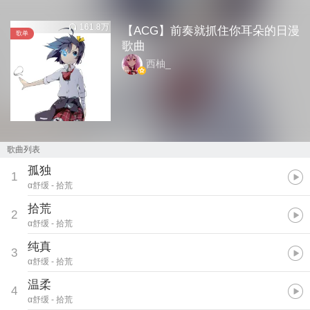
161.8万
【ACG】前奏就抓住你耳朵的日漫
歌单
歌曲
西柚_
歌曲列表
孤独
1
α舒缓
- 拾荒
拾荒
2
α舒缓
- 拾荒
纯真
3
α舒缓
- 拾荒
温柔
4
α舒缓
- 拾荒