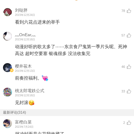
刘哒胖
78
2015年12月24日
看到六花点进来的举手
灬OnEar灬
57
2015年12月16日
动漫好听的歌太多了⋯⋯东京食尸鬼第一季片头呢、死神
高达 超时空要塞 银魂很多 没法收集完
樱井莜木
46
2015年12月13日
前奏控福利。
桃太郎電鉄公式
33
2015年12月16日
见封滚
最新评论(314)
富樫白菜
2
2023年7月24日
就冲封面是六花我收藏了