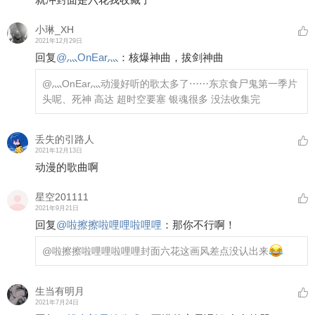
小琳_XH
2021年12月29日
回复
@
灬OnEar灬
：
核爆神曲，拔剑神曲
@灬OnEar灬
动漫好听的歌太多了⋯⋯东京食尸鬼第一季片
头呢、死神 高达 超时空要塞 银魂很多 没法收集完
丢失的引路人
2021年12月13日
动漫的歌曲啊
星空201111
2021年9月21日
回复
@
啦擦擦啦哩哩啦哩哩
：
那你不行啊！
@啦擦擦啦哩哩啦哩哩
封面六花这画风差点没认出来
生当有明月
2021年7月24日