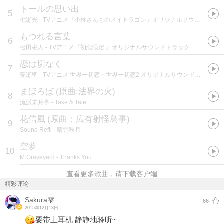
トールの思い出
5
七瀬光
- TVアニメ『小林さんちのメイドラゴン』オリジナルサウンドトラック
もつれる言葉
6
松田彬人
- TVアニメ『初恋限定.』オリジナルサウンドトラック
恋は切なく
7
安瀬聖
- TVアニメ 世界一初恋・世界一初恋2 オリジナルサウンドトラック
まほろば
(
原曲:法界の火
)
8
流派未月亭
- Take & Tale
花信風
(
原曲：広有射怪鳥事
)
9
Sound Refil
- 晴雲秋月
空夢
10
M.Graveyard
- Thanks You
查看更多歌曲，请下载客户端
精彩评论
Sakura雫
66
2015年12月13日
要带上耳机 静静地聆听~