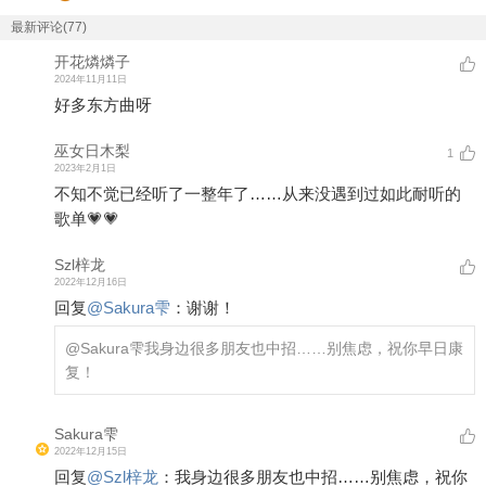
最新评论(77)
开花燐燐子
2024年11月11日
好多东方曲呀
巫女日木梨
1
2023年2月1日
不知不觉已经听了一整年了……从来没遇到过如此耐听的
歌单💗💗
Szl梓龙
2022年12月16日
回复
@
Sakura雫
：
谢谢！
@Sakura雫
我身边很多朋友也中招……别焦虑，祝你早日康
复！
Sakura雫
2022年12月15日
回复
@
Szl梓龙
：
我身边很多朋友也中招……别焦虑，祝你