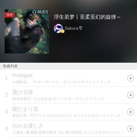
46.8万
歌单
浮生若梦丨至柔至幻的旋律～
Sakura雫
歌曲列表
Prologue
1
小瀬村晶
- 「サマーゴースト」オリジナルサウンドトラック
透ける瞳
2
橋本由香利
- さんかれあ オリジナル・サウンドトラック
陽だまり道
3
水谷広実
- TVアニメ のんのんびより オリジナルサウンドトラック
伝わる優しさ
4
七瀬光
- 劇場版 境界の彼方 -I'LL BE HERE- オリジナルサウンドトラック