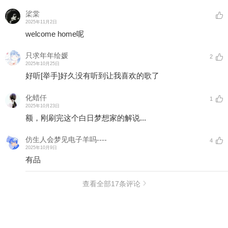
桬棠
2025年11月2日
welcome home呢
只求年年绘媛
2
2025年10月25日
好听
[举手]
好久没有听到让我喜欢的歌了
化蜡仟
1
2025年10月23日
额，刚刷完这个白日梦想家的解说...
仿生人会梦见电子羊吗----
4
2025年10月9日
有品
查看全部
17
条评论