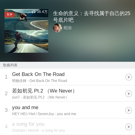
36.4万
生命的意义：去寻找属于自己的25
歌单
号底片吧
昭奈
歌曲列表
Get Back On The Road
1
明杨佳林
- Get Back On The Road
若如初见 Pt.2 （We Never）
2
yuii7
- 若如初见 Pt.2 （We Never）
you and me
3
HEY HEI / Het / SevenJoy
- you and me
a song for you
4
Graham / Henrik
- a song for you