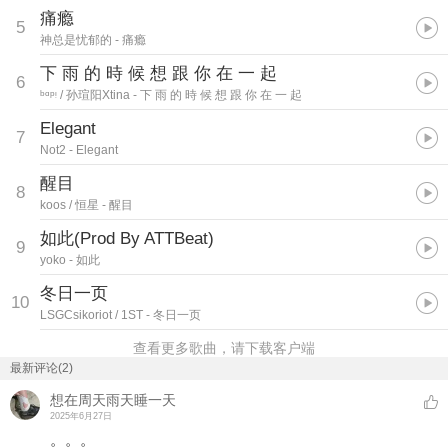
痛瘾
5
神总是忧郁的
- 痛瘾
下 雨 的 時 候 想 跟 你 在 一 起
6
ᵇᵅᵖᵎ / 孙瑄阳Xtina
- 下 雨 的 時 候 想 跟 你 在 一 起
Elegant
7
Not2
- Elegant
醒目
8
koos / 恒星
- 醒目
如此(Prod By ATTBeat)
9
yoko
- 如此
冬日一页
10
LSGCsikoriot / 1ST
- 冬日一页
查看更多歌曲，请下载客户端
最新评论(2)
想在周天雨天睡一天
2025年6月27日
。。。