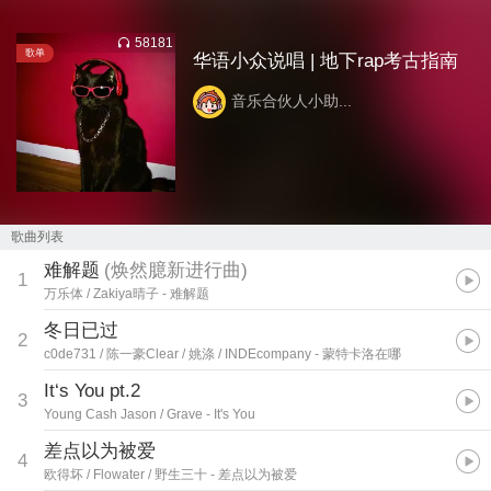
58181
歌单
华语小众说唱 | 地下rap考古指南
音乐合伙人小助...
歌曲列表
难解题
(
焕然臆新进行曲
)
1
万乐体 / Zakiya晴子
- 难解题
冬日已过
2
c0de731 / 陈一豪Clear / 姚涤 / INDEcompany
- 蒙特卡洛在哪
It‘s You pt.2
3
Young Cash Jason / Grave
- It's You
差点以为被爱
4
欧得坏 / Flowater / 野生三十
- 差点以为被爱