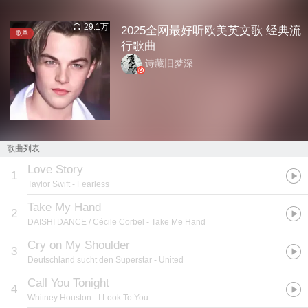
29.1万
2025全网最好听欧美英文歌 经典流
歌单
行歌曲
诗藏旧梦深
歌曲列表
Love Story
1
Taylor Swift
- Fearless
Take My Hand
2
DAISHI DANCE / Cécile Corbel
- Take Me Hand
Cry on My Shoulder
3
Deutschland sucht den Superstar
- United
Call You Tonight
4
Whitney Houston
- I Look To You