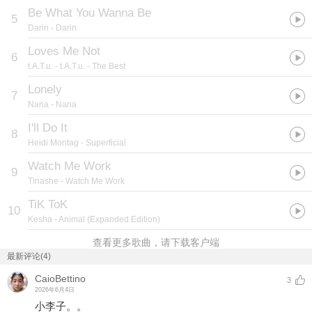
Be What You Wanna Be
5
Darin
- Darin
Loves Me Not
6
t.A.T.u.
- t.A.T.u. - The Best
Lonely
7
Nana
- Nana
I'll Do It
8
Heidi Montag
- Superficial
Watch Me Work
9
Tinashe
- Watch Me Work
TiK ToK
10
Kesha
- Animal (Expanded Edition)
查看更多歌曲，请下载客户端
最新评论(4)
CaioBettino
3
2026年6月4日
小李子。。