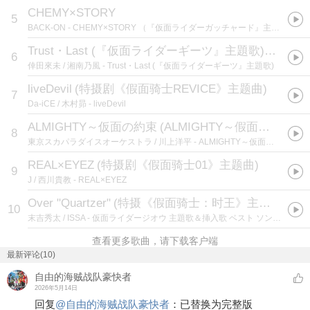
CHEMY×STORY
5
BACK-ON
- CHEMY×STORY （『仮面ライダーガッチャード』主題歌）
Trust・Last (『仮面ライダーギーツ』主題歌)
(
特摄剧
6
倖田來未 / 湘南乃風
- Trust・Last (『仮面ライダーギーツ』主題歌)
liveDevil
(
特摄剧《假面骑士REVICE》主题曲
)
7
Da-iCE / 木村昴
- liveDevil
ALMIGHTY～仮面の約束
(
ALMIGHTY～假面的约定（特摄剧《假面骑士圣刃》主题曲）
8
東京スカパラダイスオーケストラ / 川上洋平
- ALMIGHTY～仮面の約束
REAL×EYEZ
(
特摄剧《假面骑士01》主题曲
)
9
J / 西川貴教
- REAL×EYEZ
Over "Quartzer"
(
特摄《假面骑士：时王》主题曲
)
10
末吉秀太 / ISSA
- 仮面ライダージオウ 主題歌＆挿入歌 ベスト ソング コレクション
查看更多歌曲，请下载客户端
最新评论(10)
自由的海贼战队豪快者
2026年5月14日
回复
@
自由的海贼战队豪快者
：
已替换为完整版