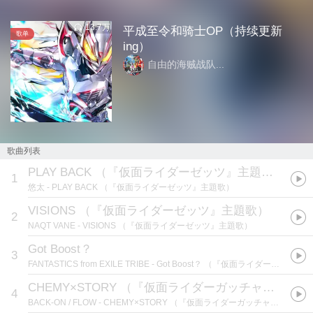
13.7万
平成至令和骑士OP（持续更新
歌单
ing）
自由的海贼战队...
歌曲列表
PLAY BACK （『仮面ライダーゼッツ』主題歌）
(
特摄
1
悠太
- PLAY BACK （『仮面ライダーゼッツ』主題歌）
VISIONS （『仮面ライダーゼッツ』主題歌）
2
NAQT VANE
- VISIONS （『仮面ライダーゼッツ』主題歌）
Got Boost？
3
FANTASTICS from EXILE TRIBE
- Got Boost？ （『仮面ライダーガヴ』主題歌）
CHEMY×STORY （『仮面ライダーガッチャード』主題歌）
4
BACK-ON / FLOW
- CHEMY×STORY （『仮面ライダーガッチャード』主題歌）