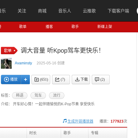
音乐
关注
商城
音乐人
云推歌
下载客户端
榜
歌单
播客
歌手
新碟上架