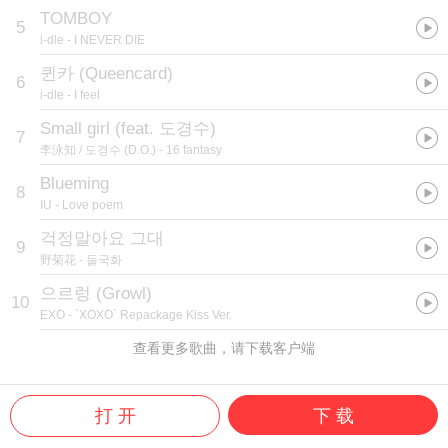
TOMBOY
5
i-dle
- I NEVER DIE
퀸카 (Queencard)
6
i-dle
- I feel
Small girl (feat. 도경수)
7
李泳知 / 도경수 (D.O.)
- 16 fantasy
Blueming
8
IU
- Love poem
걱정말아요 그대
9
野菊花
- 들국화
으르렁 (Growl)
10
EXO
- `XOXO` Repackage Kiss Ver.
查看更多歌曲，请下载客户端
打 开
下 载