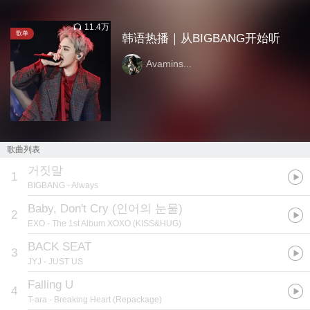
11.4万
歌单
韩语热播｜从BIGBANG开始听
Avamins...
歌曲列表
거짓말
1
BIGBANG
- Always
Baby, Don't Cry (인어의 눈물)
2
EXO
- The 1st Album XOXO (KISS&HUG)
BACK SEAT
3
JYJ
- JUST US
Falling U
4
T-ara
- Breaking Heart (Repackage)