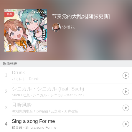
15068
歌单
节奏党的大乱炖[随缘更新]
汐橋花
歌曲列表
Drunk
1
パミレド
- Drunk
シニカル・シニカル (feat. Such)
2
Such / 吐息
- シニカル・シニカル (feat. Such)
且听风吟
3
鸣潮先约电台 / jixwang / 云之泣
- 万声弥新
Sing a song For me
4
褚晨茜
- Sing a song For me