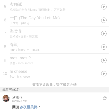
玄翎谣
5
鸣潮先约电台 / jkinss / 薄荷Miint
- 万声弥新
一口
(
The Day You Left Me
)
6
丁世光
- 神经志
海棠花
7
边靖婷 / 迦勒
- 海棠花
春嵐
8
john / 初音ミク
- ROSE
mosi mosi?
9
楽音
- mosi mosi?
hi cheese
10
7co
- hi cheese
查看更多歌曲，请下载客户端
最新评论(12)
汐橋花
2020年4月23日
回复
@
夜樱染路
：
丨