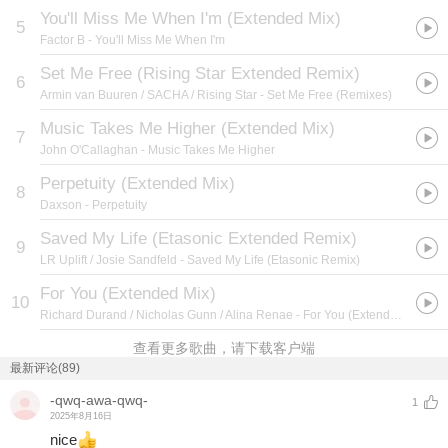
You'll Miss Me When I'm (Extended Mix)
5
Factor B
- You'll Miss Me When I'm
Set Me Free (Rising Star Extended Remix)
6
Armin van Buuren / SACHA / Rising Star
- Set Me Free (Remixes)
Music Takes Me Higher (Extended Mix)
7
John O'Callaghan
- Music Takes Me Higher
Perpetuity (Extended Mix)
8
Daxson
- Perpetuity
Saved My Life (Etasonic Extended Remix)
9
LR Uplift / Josie Sandfeld
- Saved My Life (Etasonic Remix)
For You (Extended Mix)
10
Richard Durand / Nicholas Gunn / Alina Renae
- For You (Extended Mix)
查看更多歌曲，请下载客户端
最新评论(89)
-qwq-awa-qwq-
1
2025年8月16日
nice