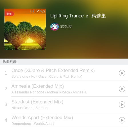
12.5万
歌单
Uplifting Trance ♬ 精选集
武智友
歌曲列表
Once (XiJaro & Pitch Extended Remix)
1
Solarstone / Iko
- Once (XiJaro & Pitch Remix)
Amnesia (Extended Mix)
2
Alessandra Roncone / Andrea Ribeca
- Amnesia
Stardust (Extended Mix)
3
Nitrous Oxide
- Stardust
Worlds Apart (Extended Mix)
4
Doppenberg
- Worlds Apart