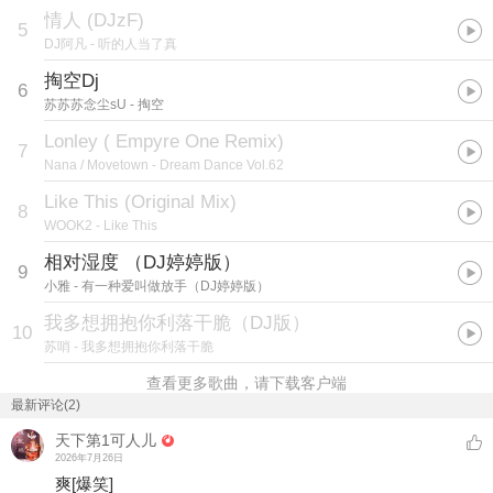
情人 (DJzF)
5
DJ阿凡
- 听的人当了真
掏空Dj
6
苏苏苏念尘sU
- 掏空
Lonley ( Empyre One Remix)
7
Nana / Movetown
- Dream Dance Vol.62
Like This (Original Mix)
8
WOOK2
- Like This
相对湿度 （DJ婷婷版）
9
小雅
- 有一种爱叫做放手（DJ婷婷版）
我多想拥抱你利落干脆（DJ版）
10
苏哨
- 我多想拥抱你利落干脆
查看更多歌曲，请下载客户端
最新评论(2)
天下第1可人儿
2026年7月26日
爽
[爆笑]