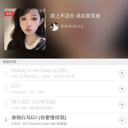
70.2万
歌单
路上不适合 就在家里放
米米米米112...
歌曲列表
Rolling in the Deep (DJ版)
1
M爷 / DJ潇洒先生 / 马帅帅
- 菲律宾没有雪
OXY
2
Keyveatz
- OXY_GEN
情人知己 (DJ粤语版)
3
DJ李子颜
- 她的眼睛会唱歌
身骑白马DJ-(你要懂得我)
4
DJLH
- Ein Kleines Lied+Заr-终极版