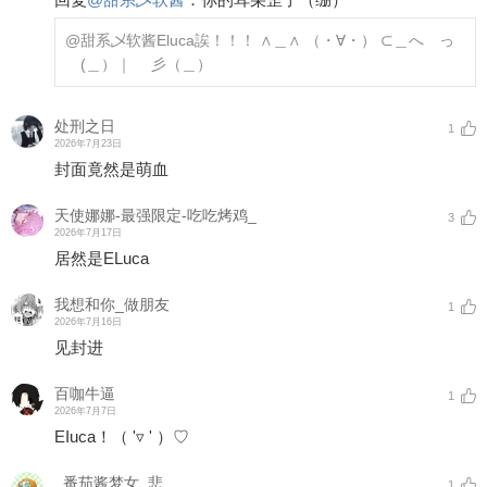
@甜系乄软酱
Eluca誒！！！ ∧＿∧ （・∀・） ⊂＿へ っ
(＿）｜ 彡（＿）
处刑之日
1
2026年7月23日
封面竟然是萌血
天使娜娜-最强限定-吃吃烤鸡_
3
2026年7月17日
居然是ELuca
我想和你_做朋友
1
2026年7月16日
见封进
百咖牛逼
1
2026年7月7日
EIuca！（ '▿ ' ）♡
_番茄酱梦女_悲
1