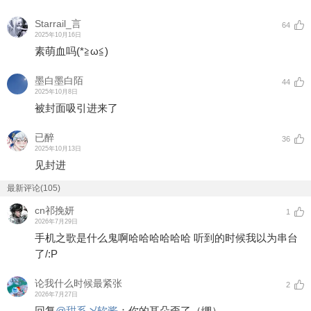
Starrail_言
64
2025年10月16日
素萌血吗(*≧ω≦)
墨白墨白陌
44
2025年10月8日
被封面吸引进来了
已醉
36
2025年10月13日
见封进
最新评论(105)
cn祁挽妍
1
2026年7月29日
手机之歌是什么鬼啊哈哈哈哈哈哈 听到的时候我以为串台
了/:P
论我什么时候最紧张
2
2026年7月27日
回复
@
甜系乄软酱
：
你的耳朵歪了（绷）