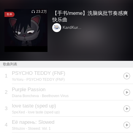
23.2万
【手书/meme】洗脑疯批节奏感爽
歌单
快乐曲
KardKur...
歌曲列表
PSYCHO TEDDY (FNF)
1
YoYoru
- PSYCHO TEDDY (FNF)
Purple Passion
2
Diana Boncheva
- Beethoven Virus
love taste (sped up)
3
SpeXed
- love taste (sped up)
Её парень: Slowed
4
Shluzov
- Slowed: Vol. 1