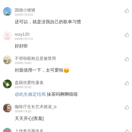
国德小猪猪
2026年7月22日
还可以，就是没我自己的歌单习惯
mzy120
2026年7月17日
好好听
不管啦昵称总是被禁用
2026年7月8日
封面借用一下，太可爱啦
盘丽丝爱吃薯条
2026年7月3日
@此生难定结局
抹茶吗啊啊嘻嘻
咖啡厅生长艺术摇滚_b
2026年7月3日
天天开心
[害羞]
上传奇后再改名