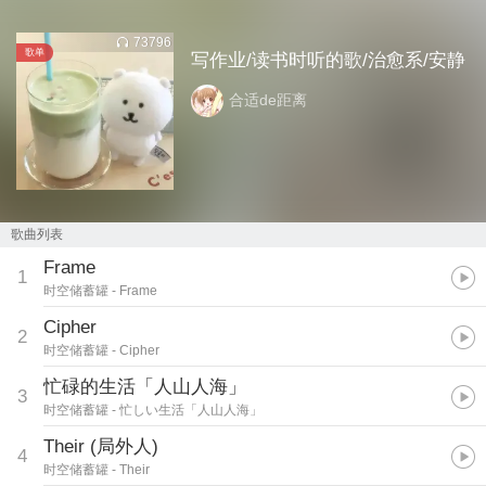
73796
歌单
写作业/读书时听的歌/治愈系/安静
合适de距离
歌曲列表
Frame
1
时空储蓄罐
- Frame
Cipher
2
时空储蓄罐
- Cipher
忙碌的生活「人山人海」
3
时空储蓄罐
- 忙しい生活「人山人海」
Their (局外人)
4
时空储蓄罐
- Their