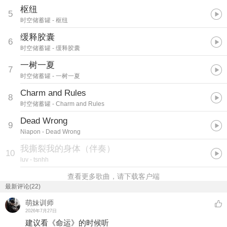
枢纽
5
时空储蓄罐
- 枢纽
缓释胶囊
6
时空储蓄罐
- 缓释胶囊
一树一夏
7
时空储蓄罐
- 一树一夏
Charm and Rules
8
时空储蓄罐
- Charm and Rules
Dead Wrong
9
Niapon
- Dead Wrong
我撕裂我的身体（伴奏）
10
luv
- tsnhh
查看更多歌曲，请下载客户端
最新评论(22)
萌妹训师
2026年7月27日
建议看《命运》的时候听