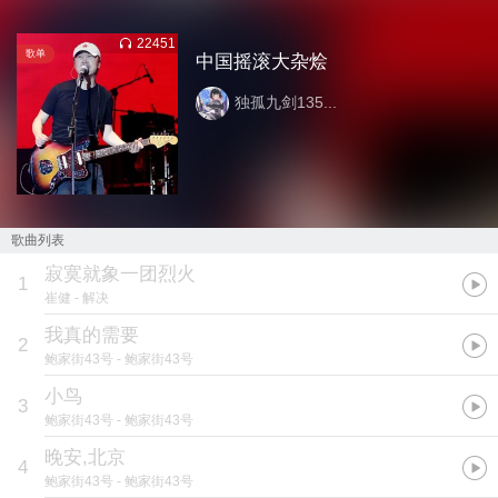
22451
歌单
中国摇滚大杂烩
独孤九剑135...
歌曲列表
寂寞就象一团烈火
1
崔健
- 解决
我真的需要
2
鲍家街43号
- 鲍家街43号
小鸟
3
鲍家街43号
- 鲍家街43号
晚安,北京
4
鲍家街43号
- 鲍家街43号