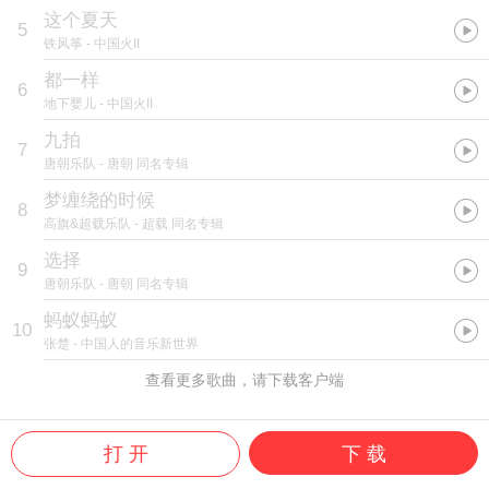
这个夏天
5
铁风筝
- 中国火II
都一样
6
地下婴儿
- 中国火II
九拍
7
唐朝乐队
- 唐朝 同名专辑
梦缠绕的时候
8
高旗&超载乐队
- 超载 同名专辑
选择
9
唐朝乐队
- 唐朝 同名专辑
蚂蚁蚂蚁
10
张楚
- 中国人的音乐新世界
查看更多歌曲，请下载客户端
打 开
下 载