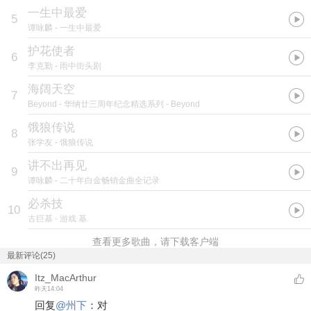
一生中最爱
5
谭咏麟
- 一生中最爱
护花使者
6
李克勤
- 雨中街头剧
海阔天空
7
Beyond
- 华纳廿三周年纪念精选系列 - B eyond
饿狼传说
8
张学友
- 饿狼传说
讲不出再见
9
谭咏麟
- 二十年白金畅销金曲全记录
必杀技
10
古巨基
- 游戏 基
查看更多歌曲，请下载客户端
最新评论(25)
Itz_MacArthur
昨天14:04
回复
@
州下
：
对