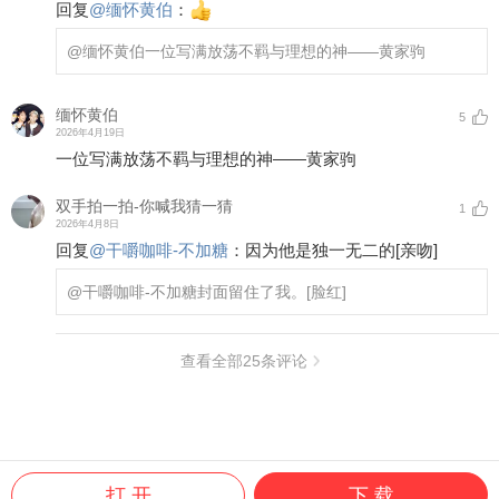
回复
@
缅怀黄伯
：
@缅怀黄伯
一位写满放荡不羁与理想的神——黄家驹
缅怀黄伯
5
2026年4月19日
一位写满放荡不羁与理想的神——黄家驹
双手拍一拍-你喊我猜一猜
1
2026年4月8日
回复
@
干嚼咖啡-不加糖
：
因为他是独一无二的
[亲吻]
@干嚼咖啡-不加糖
封面留住了我。
[脸红]
查看全部
25
条评论
打 开
下 载