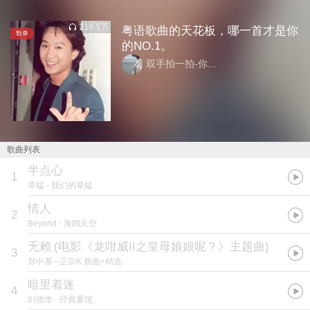
216.5万
粤语歌曲的天花板，哪一首才是你
歌单
的NO.1。
双手拍一拍-你...
歌曲列表
半点心
1
草蜢
- 我们的草蜢
情人
2
Beyond
- 海阔天空
无赖
(
电影《龙咁威II之皇母娘娘呢？》主题曲
)
3
郑中基
- 正宗K 新曲+精选
暗里着迷
4
刘德华
- 经典重现