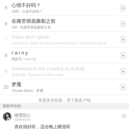
心情不好吗？
5
10Ri
- 心情不好吗？
在痛苦彻底撕裂之前
6
UM
- 在痛苦彻底撕裂之前
Trees don't speak
7
Luis Berra
- Waltz for an unnamed nymph / Trees don't speak
r a i n y
8
斑的马
- r a i n y
Someone in the crowd
(
LaLaLand
)
9
雷米克斯
- Someone in the crowd
梦魇
10
Youzee Music
- 梦魇
查看更多歌曲，请下载客户端
最新评论(6)
绪雪悲心
2026年8月3日
喜欢很好听，适合晚上睡觉听