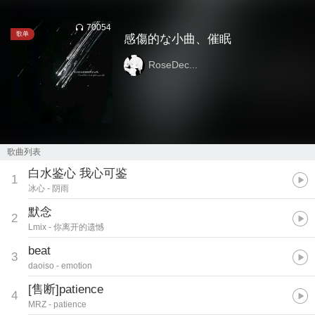
70054
歌单
感傷的な小曲、催眠
RoseDec...
歌曲列表
白水鉴心 我心可鉴
1
冰心
- 阴雨
默念
2
Lmix
- 你离开的遗憾
beat
3
daoiso
- emotion
[售断]patience
4
MRZ
- patience