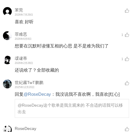
苯莞
2026年7月29日
喜欢 好听
罪难恶
1
2026年6月8日
想要在沉默时读懂互相的心思 是不是难为我们了
叆叇蒂
1
2026年2月28日
还说啥了？全部收藏的
世紀霧TwT鹏鹏
2025年12月20日
回复
@
RoseDecay
：
我没说我不喜欢啊，我喜欢
[红心]
@RoseDecay
这个歌单是我主观来的 不合适的话我可以移
出去
RoseDecay