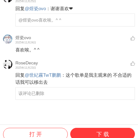
2025年11月25日
回复
@
煜瓷ovo
：
谢谢喜欢❤︎
@煜瓷ovo
喜欢唉。^ ^
煜瓷ovo
2025年11月24日
喜欢唉。^ ^
RoseDecay
2025年11月23日
回复
@
世紀霧TwT鹏鹏
：
这个歌单是我主观来的 不合适的
话我可以移出去
该评论已删除
打 开
下 载