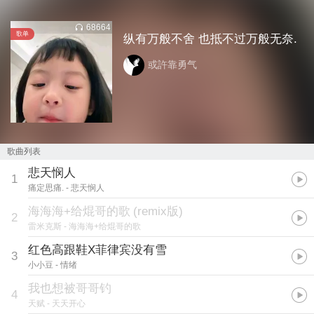
68664
歌单
纵有万般不舍 也抵不过万般无奈.
或許靠勇气
歌曲列表
悲天悯人
1
痛定思痛.
- 悲天悯人
海海海+给焜哥的歌
(
remix版
)
2
雷米克斯
- 海海海+给焜哥的歌
红色高跟鞋X菲律宾没有雪
3
小小豆
- 情绪
我也想被哥哥钓
4
天赋
- 天天开心