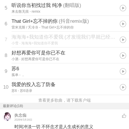
听说你当初找过我 纯净
(
翻唱版
)
5
来去散无痕
- remix
That Girl+忘不掉的你
(
抖音remix版
)
6
雷米克斯 / 夭冷冷
- That Girl+忘不掉的你
海海海+我知道你不爱我
(
才发现我们早就已经回不去从前
7
小雪
- 海海海+我知道你不爱我
好想再爱你可是你已不在
8
小酒
- 好想再爱你可是你已不在
苏6
9
孤单
- ，
我爱的投入忘了防备
10
苏6
- 苏6语录
查看更多歌曲，请下载客户端
最新评论(18)
执念痂
2026年5月16日
时间冲淡一切 不怀念才是人生成长的意义