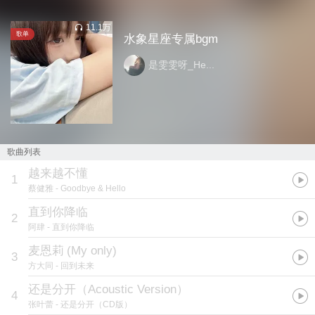
11.1万
歌单
水象星座专属bgm
是雯雯呀_He...
歌曲列表
越来越不懂
1
蔡健雅
- Goodbye & Hello
直到你降临
2
阿肆
- 直到你降临
麦恩莉
(
My only
)
3
方大同
- 回到未来
还是分开（Acoustic Version）
4
张叶蕾
- 还是分开（CD版）