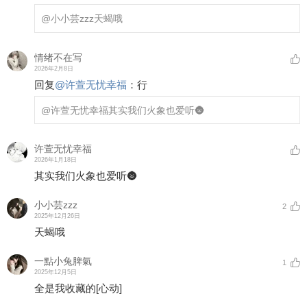
@小小芸zzz
天蝎哦
情绪不在写
2026年2月8日
回复
@
许萱无忧幸福
：
行
@许萱无忧幸福
其实我们火象也爱听🌚
许萱无忧幸福
2026年1月18日
其实我们火象也爱听🌚
小小芸zzz
2
2025年12月26日
天蝎哦
一點小兔脾氣
1
2025年12月5日
全是我收藏的
[心动]