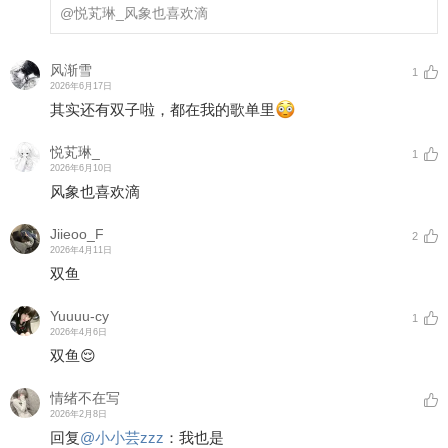
@悦芄琳_
风象也喜欢滴
风渐雪
1
2026年6月17日
其实还有双子啦，都在我的歌单里
悦芄琳_
1
2026年6月10日
风象也喜欢滴
Jiieoo_F
2
2026年4月11日
双鱼
Yuuuu-cy
1
2026年4月6日
双鱼😌
情绪不在写
2026年2月8日
回复
@
小小芸zzz
：
我也是