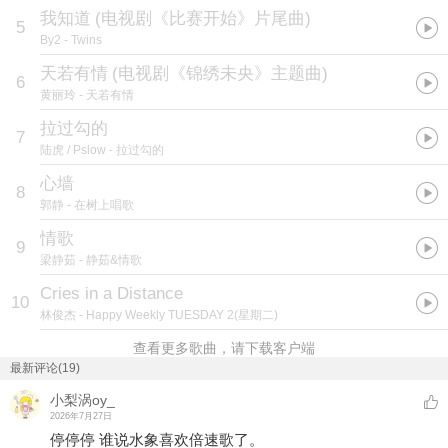
我知道
(
电视剧《比赛开始》片尾曲
)
5
By2
- Twins
天若有情
(
电视剧《锦绣未央》主题曲
)
6
黄丽玲
- 天若有情
拉过勾的
7
陆虎 / Pslow
- 拉过勾的
心墙
8
郭静
- 在树上唱歌
情歌
9
梁静茹
- 静茹&情歌
Cries in a Distance
10
林俊杰
- Happy Weekly TUESDAY 2(星期二)
查看更多歌曲，请下载客户端
最新评论(19)
小梨涡oy_
2026年7月27日
停停停 谁说水象喜欢倍速歌了。