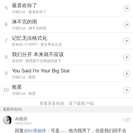
最喜欢你了
5
方续Cuz
- 最喜欢你了
淋不完的雨
6
方续Cuz
- 淋不完的雨
记忆无法格式化
7
苏有沐 / CVPPY
- 第五季永生花
我们分开 本来就不应该
8
至此间
- 既然留不住那就得放下
You Said I'm Your Big Star
9
方续Cuz
- 救星
救星
10
方续Cuz
- 救星
查看更多歌曲，请下载客户端
最新评论(4)
為懨煩
1
2025年3月8日
回复
@
ks痛婉婷
：
可是……他为我哭了，但是我们回不去