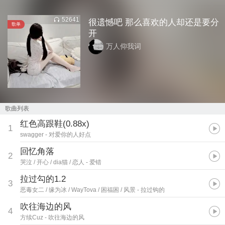
52641
很遗憾吧 那么喜欢的人却还是要分
歌单
开
万人仰我词
歌曲列表
红色高跟鞋(0.88x)
1
swagger
- 对爱你的人好点
回忆角落
2
哭泣 / 开心 / dia猫 / 恋人
- 爱错
拉过勾的1.2
3
恶毒女二 / 缘为冰 / WayTova / 困福困 / 风景
- 拉过钩的
吹往海边的风
4
方续Cuz
- 吹往海边的风