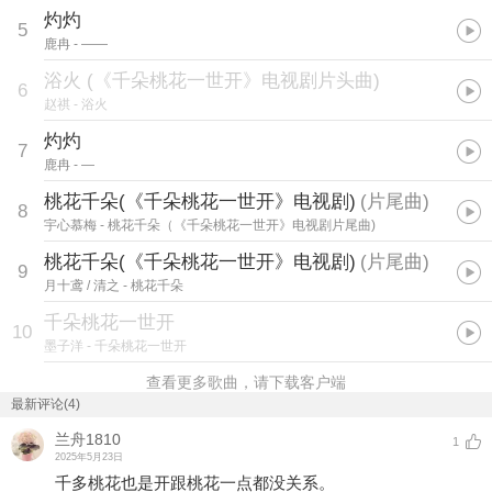
灼灼
5
鹿冉
- ——
浴火 (《千朵桃花一世开》电视剧片头曲)
6
赵祺
- 浴火
灼灼
7
鹿冉
- —
桃花千朵(《千朵桃花一世开》电视剧)
(
片尾曲
)
8
宇心慕梅
- 桃花千朵（《千朵桃花一世开》电视剧片尾曲)
桃花千朵(《千朵桃花一世开》电视剧)
(
片尾曲
)
9
月十鸢 / 清之
- 桃花千朵
千朵桃花一世开
10
墨子洋
- 千朵桃花一世开
查看更多歌曲，请下载客户端
最新评论(4)
兰舟1810
1
2025年5月23日
千多桃花也是开跟桃花一点都没关系。