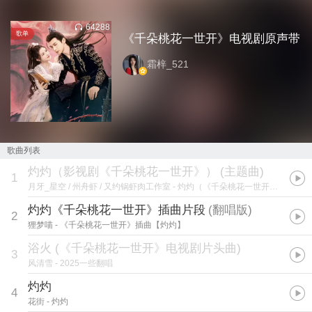
64288
歌单
《千朵桃花一世开》电视剧原声带
霜梓_521
歌曲列表
灼灼（影视剧《千朵桃花一世开》）
(
主题曲
)
1
月牙_星空 / 州舟虾 / 又约锅虾肉工作室
- 灼灼（《千朵桃花一世开》插曲—男版）
灼灼《千朵桃花一世开》插曲片段
(
翻唱版
)
2
狸梦喵
- 《千朵桃花一世开》插曲【灼灼】
浴火 (《千朵桃花一世开》电视剧片头曲)
3
风清雪
- 2025一些翻唱
灼灼
4
花街
- 灼灼