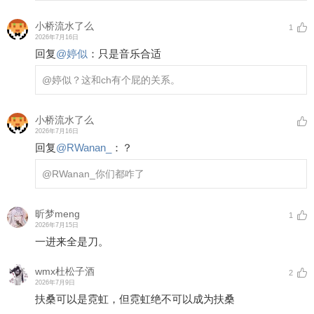
小桥流水了么
1
2026年7月16日
回复
@
婷似
：
只是音乐合适
@婷似
？这和ch有个屁的关系。
小桥流水了么
2026年7月16日
回复
@
RWanan_
：
？
@RWanan_
你们都咋了
昕梦meng
1
2026年7月15日
一进来全是刀。
wmx杜松子酒
2
2026年7月9日
扶桑可以是霓虹，但霓虹绝不可以成为扶桑