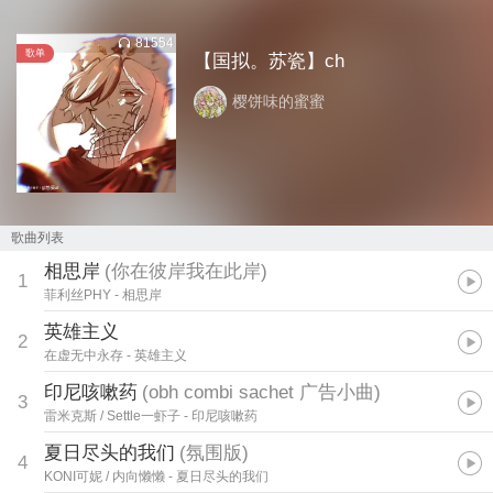
81554
歌单
【国拟。苏瓷】ch
樱饼味的蜜蜜
歌曲列表
相思岸
(
你在彼岸我在此岸
)
1
菲利丝PHY
- 相思岸
英雄主义
2
在虚无中永存
- 英雄主义
印尼咳嗽药
(
obh combi sachet 广告小曲
)
3
雷米克斯 / Settle一虾子
- 印尼咳嗽药
夏日尽头的我们
(
氛围版
)
4
KONI可妮 / 内向懒懒
- 夏日尽头的我们