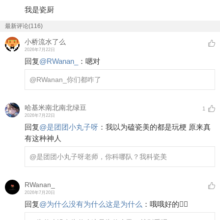
我是瓷厨
最新评论(116)
小桥流水了么
2026年7月22日
回复
@
RWanan_
：
嗯对
@RWanan_
你们都咋了
哈基米南北南北绿豆
1
2026年7月22日
回复
@
是团团小丸子呀
：
我以为磕瓷美的都是玩梗 原来真
有这种神人
@是团团小丸子呀
老师，你科哪队？我科瓷美
RWanan_
2026年7月20日
回复
@
为什么没有为什么这是为什么
：
哦哦好的👌🏻