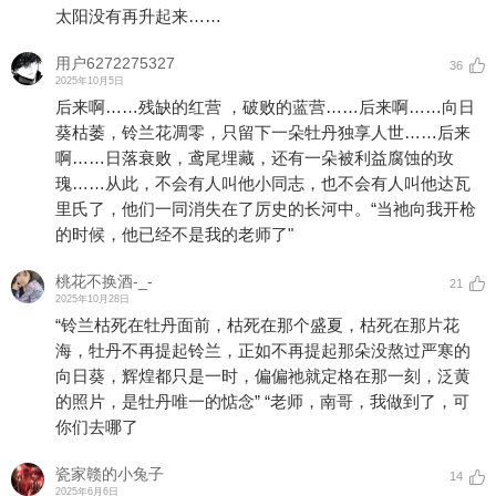
太阳没有再升起来……
用户6272275327
36
2025年10月5日
后来啊……残缺的红营 ，破败的蓝营……后来啊……向日
葵枯萎，铃兰花凋零，只留下一朵牡丹独享人世……后来
啊……日落衰败，鸢尾埋藏，还有一朵被利益腐蚀的玫
瑰……从此，不会有人叫他小同志，也不会有人叫他达瓦
里氏了，他们一同消失在了厉史的长河中。“当祂向我开枪
的时候，他已经不是我的老师了"
桃花不换酒-_-
21
2025年10月28日
“铃兰枯死在牡丹面前，枯死在那个盛夏，枯死在那片花
海，牡丹不再提起铃兰，正如不再提起那朵没熬过严寒的
向日葵，辉煌都只是一时，偏偏祂就定格在那一刻，泛黄
的照片，是牡丹唯一的惦念” “老师，南哥，我做到了，可
你们去哪了
瓷家赣的小兔子
14
2025年6月6日