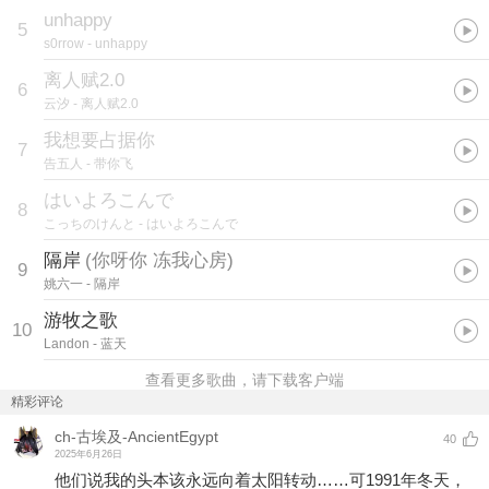
unhappy
5
s0rrow
- unhappy
离人赋2.0
6
云汐
- 离人赋2.0
我想要占据你
7
告五人
- 带你飞
はいよろこんで
8
こっちのけんと
- はいよろこんで
隔岸
(
你呀你 冻我心房
)
9
姚六一
- 隔岸
游牧之歌
10
Landon
- 蓝天
查看更多歌曲，请下载客户端
精彩评论
ch-古埃及-AncientEgypt
40
2025年6月26日
他们说我的头本该永远向着太阳转动……可1991年冬天，