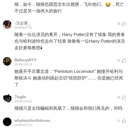
猫，如今，猫猫也因思念长出翅膀，飞向他们。
，死亡
不过是另一场伟大的旅行
-没必要_
39
2024年9月27日
随着一位位演员的离开，Harry Potter没有了续集 我的青春
也与哈利波特也走向了结束 致敬每一位Harry Potter的演员
走好麦格教授🕯
BellocqWYY
34
2024年10月2日
她展开手庄重念道：“Piertotum Locomotor” 她撞开哈利与
斯校决斗 她激动到跳起念叨“统统防护”…… 但是她已经死
了
7luglio
26
2024年10月2日
猫猫只是去找蝙蝠和凤凰了…猫猫会和我们再见的，对吗
whyitssohurttoloveu
17
2024年9月27日