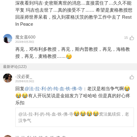
深夜看到玛吉·史密斯离世的消息…直接震住了…久久不能
平复 玛吉也去世了…真的接受不了…… 希望是麦格教授想
回巫师世界呆着，投入到霍格沃茨的教学工作中去了 Rest
In Peace
魔女嘉600
15
2024年9月29日
再见，邓布利多教授，再见，斯内普教授，再见，海格教
授，再见，麦格教授……
最新评论(122)
-没必要_
2026年6月24日
回复
@
法-拉-利-的-纯-血-铁-佛-寺
：
老汉是相当争气啊
有人开玩笑说是金姐发力了哈哈哈 但是真的好心疼
乐扣
@法-拉-利-的-纯-血-铁-佛-寺
窝法氦镁烷，老
汉争气