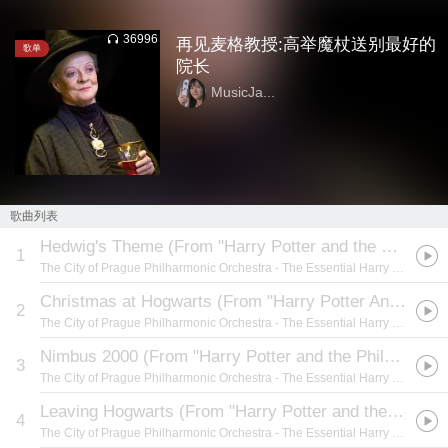
36996
再见麦格教授:高举魔杖送别最好的
歌单
院长
MusicJa...
歌曲列表
Hedwig's Theme (From "Harry Potter and the Philosopher's Stone")
1
The City of Prague Philharmonic Orchestra
- The Essential Harry Potter Film Music Collection
Christmas at Hogwarts (From "Harry Potter And The Philosopher's Stone")
2
The City of Prague Philharmonic Orchestra
- The Essential Harry Potter Film Music Collection
Nimbus 2000 (From "Harry Potter and the Philosopher's Stone")
3
The City of Prague Philharmonic Orchestra
- The Essential Harry Potter Film Music Collection
Leaving Hogwarts (From "Harry Potter and the Philosopher's Stone")
4
The City of Prague Philharmonic Orchestra
- The Essential Harry Potter Film Music Collection