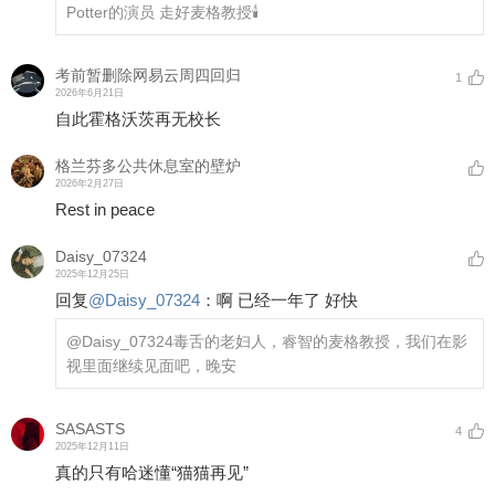
Potter的演员 走好麦格教授🕯
考前暂删除网易云周四回归
1
2026年6月21日
自此霍格沃茨再无校长
格兰芬多公共休息室的壁炉
2026年2月27日
Rest in peace
Daisy_07324
2025年12月25日
回复
@
Daisy_07324
：
啊 已经一年了 好快
@Daisy_07324
毒舌的老妇人，睿智的麦格教授，我们在影
视里面继续见面吧，晚安
SASASTS
4
2025年12月11日
真的只有哈迷懂“猫猫再见”