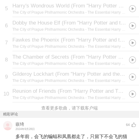
Harry's Wondrous World (From "Harry Potter and the Philosopher's Stone")
5
The City of Prague Philharmonic Orchestra
- The Essential Harry Potter Film Music Collection
Dobby the House Elf (From "Harry Potter and the Chamber of Secrets")
6
The City of Prague Philharmonic Orchestra
- The Essential Harry Potter Film Music Collection
Fawkes the Phoenix (From "Harry Potter and the Chamber of Secrets")
7
The City of Prague Philharmonic Orchestra
- The Essential Harry Potter Film Music Collection
The Chamber of Secrets (From "Harry Potter and the Chamber of Secrets")
8
The City of Prague Philharmonic Orchestra
- The Essential Harry Potter Film Music Collection
Gilderoy Lockhart (From "Harry Potter and the Chamber of Secrets")
9
The City of Prague Philharmonic Orchestra
- The Essential Harry Potter Film Music Collection
Reunion of Friends (From "Harry Potter and The Chamber of Secrets")
10
The City of Prague Philharmonic Orchestra
- The Essential Harry Potter Film Music Collection
查看更多歌曲，请下载客户端
精彩评论
嵌绮
64
2024年9月28日
多年前，会飞的蝙蝠和凤凰都走了，只留下不会飞的猫