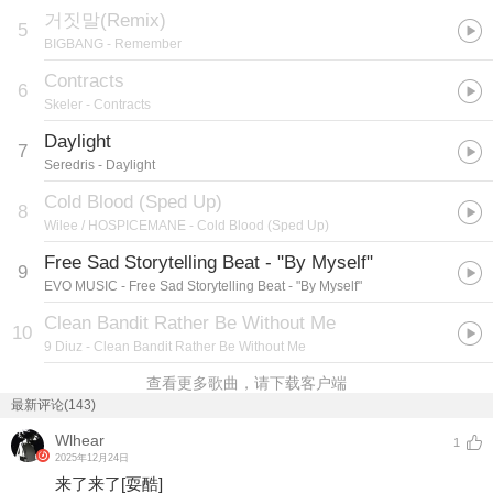
거짓말(Remix)
5
BIGBANG
- Remember
Contracts
6
Skeler
- Contracts
Daylight
7
Seredris
- Daylight
Cold Blood (Sped Up)
8
Wilee / HOSPICEMANE
- Cold Blood (Sped Up)
Free Sad Storytelling Beat - "By Myself"
9
EVO MUSIC
- Free Sad Storytelling Beat - "By Myself"
Clean Bandit Rather Be Without Me
10
9 Diuz
- Clean Bandit Rather Be Without Me
查看更多歌曲，请下载客户端
最新评论(143)
Wlhear
1
2025年12月24日
来了来了
[耍酷]