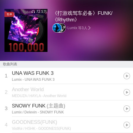
72.5万
《打游戏驾车必备》FUNK/
歌单
《Rhythm》
Lumlx 等3人
歌曲列表
UNA WAS FUNK 3
1
Lumix
- UNA WAS FUNK 3
Another World
2
MEDUZA / HAYLA
- Another World
SNOWY FUNK
(
主题曲
)
3
Lumix / Delevin
- SNOWY FUNK
GOODNESS(FUNK)
4
VodKe / HSHK
- GOODNESS(FUNK)