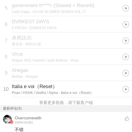
government h****r (Slowed + Reverb)
5
Lady Gaga
- US-UK SLOWED SONGS VOL 17
DVRKEST DAYS
6
CYRCA4
- DVRKEST DAYS
杀死比尔
7
李文杰
- INDULGE
Virus
8
Rogue VHS / Kareful / pale fortress
- Virus
Ahegao
9
BeMax
- Ahegao
Italia e voi（Reset）
10
Pnan / HSHK / VodKe / Alpha
- Italia e voi（Reset）
查看更多歌曲，请下载客户端
最新评论(3)
Overcomewith
2026年4月28日
不错