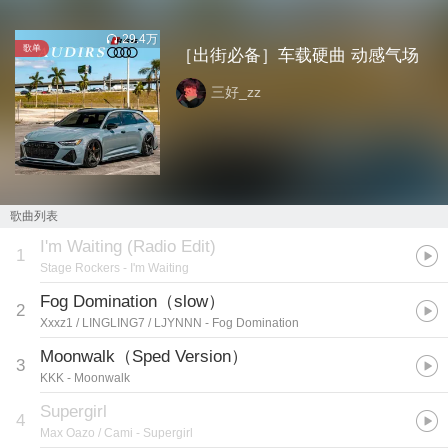
29.4万
歌单
［出街必备］车载硬曲 动感气场
三好_zz
歌曲列表
I'm Waiting (Radio Edit)
1
Stage Rockers
- I'm Waiting
Fog Domination（slow）
2
Xxxz1 / LINGLING7 / LJYNNN
- Fog Domination
Moonwalk（Sped Version）
3
KKK
- Moonwalk
Supergirl
4
Max Oazo / Cami
- Supergirl