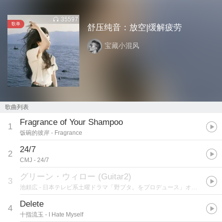
35597
歌单
舒压纯音：放空|缓解疲劳
宝藏小混风
歌曲列表
Fragrance of Your Shampoo
1
饭碗的彼岸
- Fragrance
24/7
2
CMJ
- 24/7
グリーン・ウィロー (Guitar2)
3
池頼広
- 日本テレビ系土曜ドラマ「野ブタ。をプロデュース」オリジナル・サウンドトラック
Delete
4
十指流玉
- I Hate Myself