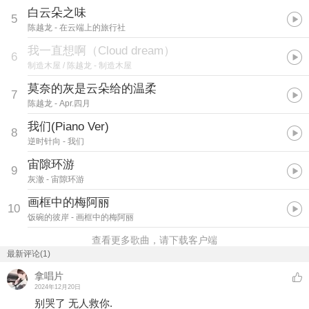
白云朵之味
5
陈越龙
- 在云端上的旅行社
我一直想啊（Cloud dream）
6
制造木屋 / 陈越龙
- 制造木屋
莫奈的灰是云朵给的温柔
7
陈越龙
- Apr.四月
我们(Piano Ver)
8
逆时针向
- 我们
宙隙环游
9
灰澈
- 宙隙环游
画框中的梅阿丽
10
饭碗的彼岸
- 画框中的梅阿丽
查看更多歌曲，请下载客户端
最新评论(1)
拿唱片
2024年12月20日
别哭了 无人救你.