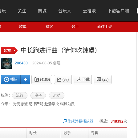
音乐
关注
商城
音乐人
云推歌
下载客户端
榜
歌单
播客
歌手
新碟上架