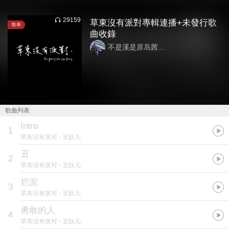
29159
草東沒有派對專輯連播+未發行歌
歌单
曲收錄
不是溪是原岛茜...
歌曲列表
Intro
1
草东没有派对
- 丑奴儿
丑
2
草东没有派对
- 丑奴儿
烂泥
3
草东没有派对
- 丑奴儿
勇敢的人
4
草东没有派对
- 丑奴儿