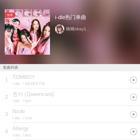
41.8万
歌单
i-dle热门单曲
幽幽skay1...
歌曲列表
TOMBOY
1
i-dle
- I NEVER DIE
퀸카 (Queencard)
2
i-dle
- I feel
Nxde
3
i-dle
- I love
Allergy
4
i-dle
- I feel