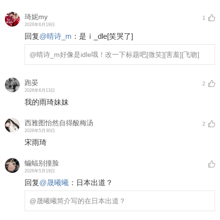
琦妮my
1
2026年6月19日
回复
@
晴诗_m
：
是ⅰ_dle
[笑哭了]
@晴诗_m
好像是idle哦！改一下标题吧
[微笑]
[害羞]
[飞吻]
跑晏
2
2026年6月13日
我的雨琦妹妹
西雅图怡然自得酸梅汤
2
2026年5月30日
宋雨琦
蝙蝠别撞脸
2026年5月19日
回复
@
晟曦曦
：
日本出道？
@晟曦曦
简介写的在日本出道？