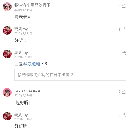
畅洁汽车用品刘丹玉
2
2026年5月16日
琦表表∽
琦妮my
2
2026年2月22日
好听！
琦妮my
2026年2月20日
回复
@
晟曦曦
：
6
@晟曦曦
简介写的在日本出道？
IVY3333AAAA
2
2026年2月19日
[超好听]
琦妮my
2
2026年2月15日
好好听