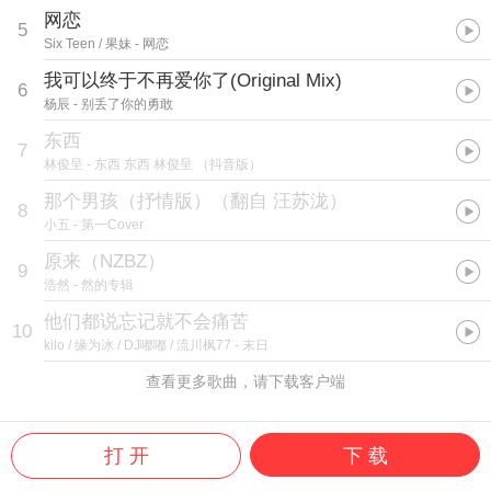
网恋
5
Six Teen / 果妹
- 网恋
我可以终于不再爱你了(Original Mix)
6
杨辰
- 别丢了你的勇敢
东西
7
林俊呈
- 东西 东西 林俊呈 （抖音版）
那个男孩（抒情版）（翻自 汪苏泷）
8
小五
- 第一Cover
原来（NZBZ）
9
浩然
- 然的专辑
他们都说忘记就不会痛苦
10
kilo / 缘为冰 / DJ嘟嘟 / 流川枫77
- 末日
查看更多歌曲，请下载客户端
打 开
下 载