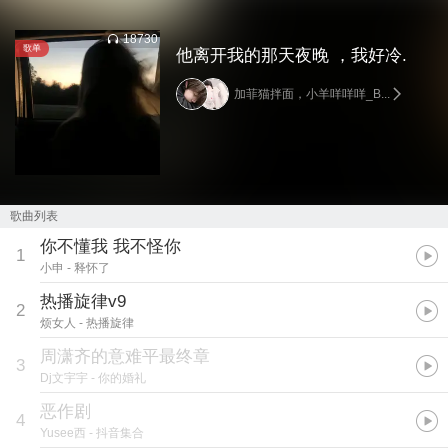
18730
歌单
他离开我的那天夜晚 ，我好冷.
加菲猫拌面，小羊咩咩咩_B...
歌曲列表
你不懂我 我不怪你
1
小申
- 释怀了
热播旋律v9
2
烦女人
- 热播旋律
周潇齐的意难平最终章
3
Dj文宇宇
- 你的婚礼
恶作剧
4
Yusee西
- 抖音集合