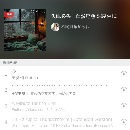
28.1万
歌单
失眠必备｜自然疗愈 深度催眠
不喝可乐加冰块...
歌曲列表
☽
1
美 梦 领 取 屋
- ʙʟᴜᴇ
﹌﹌﹌﹌﹌﹌﹌﹌﹌﹌﹌﹌﹌﹌﹌﹌﹌﹌﹌﹌﹌﹌﹌﹌﹌﹌﹌﹌﹌﹌﹌﹌﹌﹌
2
HOPERUI
- 喜欢的克莱因蓝，与忧郁无关
A Minute for the End
3
Endless Melancholy
- Before, After
10 Hz Alpha Thunderstorm (Extended Version)
4
White Noise Meditation
- 10 Hz Alpha Thunderstorm (Extended Version)