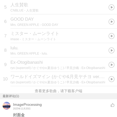
人生賛歌
5
CNBLUE
- 人生賛歌
GOOD DAY
6
Mrs. GREEN APPLE
- GOOD DAY
ミスター・ムーンライト
7
imase
- ミスター・ムーンライト
lulu.
8
Mrs. GREEN APPLE
- lulu.
Ex-Otogibanashi
9
ryo (supercell) / かぐや(cv.夏吉ゆうこ) / 早見沙織
- Ex-Otogibanashi
ワールドイズマイン (かぐや&月見ヤチヨ ver.) [CPK! Remix]
10
ryo (supercell) / かぐや(cv.夏吉ゆうこ) / 早見沙織
- Ex-Otogibanashi
查看更多歌曲，请下载客户端
最新评论(1)
ImageProcessing
2025年11月20日
封面金