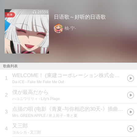
26559
歌单
日语歌～好听的日语歌
柚-宁-
歌曲列表
WELCOME！
(
東建コーポレーション株式会社ホームメイトTVCMソング'
1
Da-iCE
- Fake Me Fake Me Out
僕が最高だから
2
ハコニワリリィ
- Lily's Plage
点描の唄
(
电影《青夏-与你相恋的30天-》插曲:映画「青夏 きみに恋した30日」挿入歌
3
Mrs. GREEN APPLE / 井上苑子
- 青と夏
又三郎
4
ヨルシカ
- 又三郎