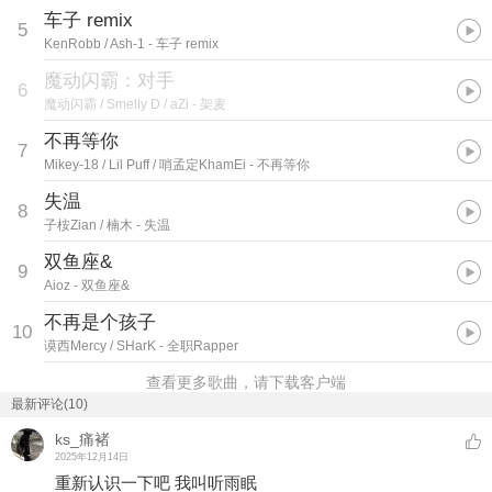
车子 remix
5
KenRobb / Ash-1
- 车子 remix
魔动闪霸：对手
6
魔动闪霸 / Smelly D / aZi
- 架麦
不再等你
7
Mikey-18 / Lil Puff / 哨孟定KhamEi
- 不再等你
失温
8
子桉Zian / 楠木
- 失温
双鱼座&
9
Aioz
- 双鱼座&
不再是个孩子
10
谟西Mercy / SHarK
- 全职Rapper
查看更多歌曲，请下载客户端
最新评论(10)
ks_痛褚
2025年12月14日
重新认识一下吧 我叫听雨眠