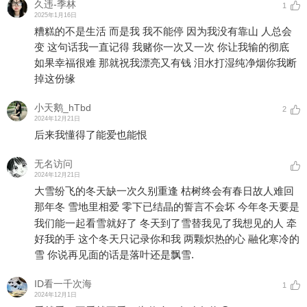
久违-季林
1
2025年1月16日
糟糕的不是生活 而是我 我不能停 因为我没有靠山 人总会
变 这句话我一直记得 我赌你一次又一次 你让我输的彻底
如果幸福很难 那就祝我漂亮又有钱 泪水打湿纯净烟你我断
掉这份缘
小天鹅_hTbd
2
2024年12月21日
后来我懂得了能爱也能恨
无名访问
2024年12月21日
大雪纷飞的冬天缺一次久别重逢 枯树终会有春日故人难回
那年冬 雪地里相爱 零下已结晶的誓言不会坏 今年冬天要是
我们能一起看雪就好了 冬天到了雪替我见了我想见的人 牵
好我的手 这个冬天只记录你和我 两颗炽热的心 融化寒冷的
雪 你说再见面的话是落叶还是飘雪.
ID看一千次海
1
2024年12月1日