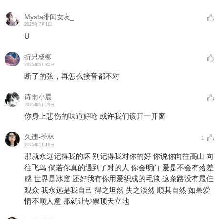
Mysta绯闻女友_
2025年7月1日
U
折只杨柳
2025年5月30日
断了的弦，再怎么接音都不对
诗雨小晨
2025年5月29日
你身上悲伤的味道好呛 或许我们该开一开窗
久违-季林
1
2025年1月16日
那就永远记得我的坏 别记得我对你的好 你说你向往高山 向
往飞鸟 倘若你真的遇到了对的人 你会明白 爱是不会有落差
感 世界是冰窟 还好我有你用爱织成的毛毯 这条路没有最佳
观众 我永远是我自己 得之坦然 失之淡然 顺其自然 如果爱
情不顺人意 那就让钞票顶天立地