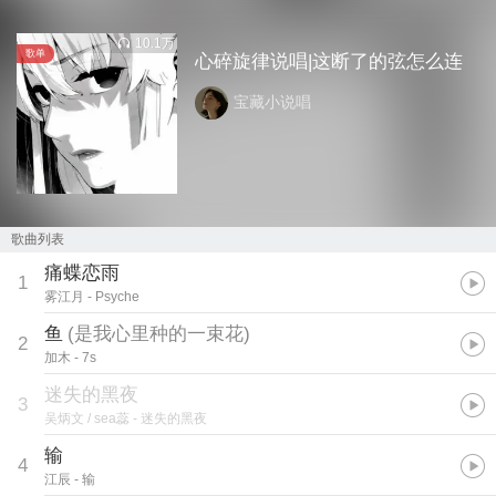
10.1万
歌单
心碎旋律说唱|这断了的弦怎么连
宝藏小说唱
歌曲列表
痛蝶恋雨
1
雾江月
- Psyche
鱼
(
是我心里种的一束花
)
2
加木
- 7s
迷失的黑夜
3
吴炳文 / sea蕊
- 迷失的黑夜
输
4
江辰
- 输