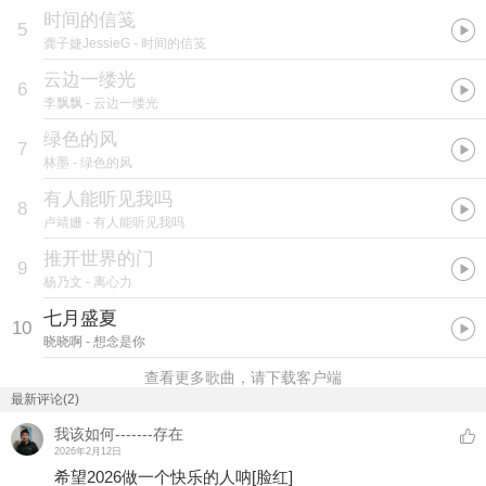
时间的信笺
5
龚子婕JessieG
- 时间的信笺
云边一缕光
6
李飘飘
- 云边一缕光
绿色的风
7
林墨
- 绿色的风
有人能听见我吗
8
卢靖姗
- 有人能听见我吗
推开世界的门
9
杨乃文
- 离心力
七月盛夏
10
晓晓啊
- 想念是你
查看更多歌曲，请下载客户端
最新评论(2)
我该如何-------存在
2026年2月12日
希望2026做一个快乐的人呐
[脸红]