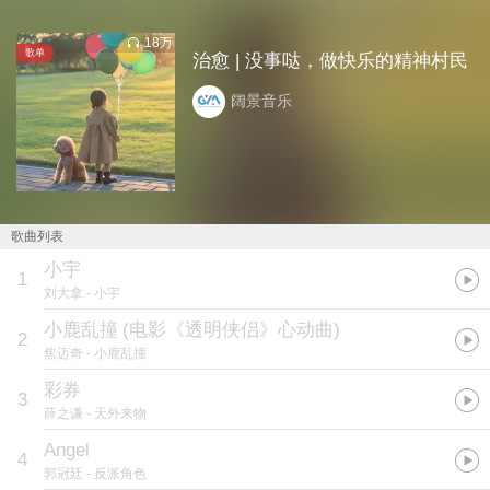
18万
歌单
治愈 | 没事哒，做快乐的精神村民
阔景音乐
歌曲列表
小宇
1
刘大拿
- 小宇
小鹿乱撞
(
电影《透明侠侣》心动曲
)
2
焦迈奇
- 小鹿乱撞
彩券
3
薛之谦
- 天外来物
Angel
4
郭冠廷
- 反派角色